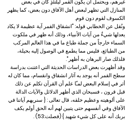
غيرهم، ويحتمل أن يكون القمر ليلتئذٍ كان في بعض
المنازل التي تظهر لبعض أهل الآفاق دون بعض، كما يظهر
الكسوف لقوم دون قوم.
ونُقل عن الخطابي قوله: "انشقاق القمر آية عظيمة لا يكاد
يعدلها شيءٌ من آيات الأنبياء، وذلك أنه ظهر في ملكوت
السماء خارجاً من جملة طباع ما في هذا العالم المركب
من الطبائع، فليس مما يطمع في الوصول إليه بحيلة،
فلذلك صار البرهان به أظهر".
وقد أظهرت بعض الدراسات الحديثة التي اعتنت بدراسة
سطح القمر أنه يوجد به آثار انشقاق وانقسام، مما كان له
أثر في إسلام البعض لمـّا علم أن القرآن تكلم عن ذلك
قبل قرون ، فسبحان الذي أظهر الدلائل والآيات الدالة
على ألوهيته وعظيم خلقه، قال تعالى : { سنريهم آياتنا في
الآفاق وفي أنفسهم حتى يتبين لهم أنه الحق أولم يكف
بربك أنه على كل شيء شهيد } (فصلت:53) .