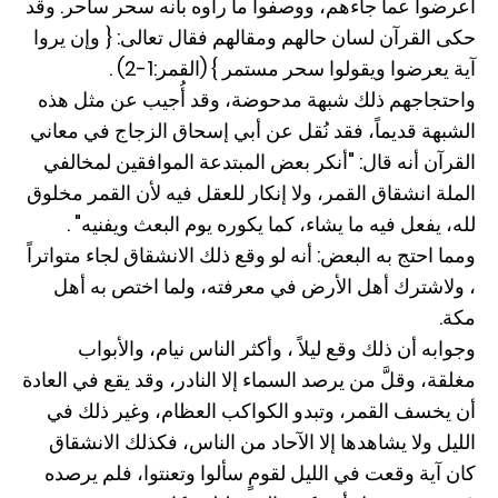
أعرضوا عما جاءهم، ووصفوا ما رأوه بأنه سحر ساحر. وقد
حكى القرآن لسان حالهم ومقالهم فقال تعالى: { وإن يروا
آية يعرضوا ويقولوا سحر مستمر } (القمر:1-2) .
واحتجاجهم ذلك شبهة مدحوضة، وقد أُجيب عن مثل هذه
الشبهة قديماً، فقد نُقل عن أبي إسحاق الزجاج في معاني
القرآن أنه قال: "أنكر بعض المبتدعة الموافقين لمخالفي
الملة انشقاق القمر، ولا إنكار للعقل فيه لأن القمر مخلوق
لله، يفعل فيه ما يشاء، كما يكوره يوم البعث ويفنيه" .
ومما احتج به البعض: أنه لو وقع ذلك الانشقاق لجاء متواتراً
، ولاشترك أهل الأرض في معرفته، ولما اختص به أهل
مكة.
وجوابه أن ذلك وقع ليلاً ، وأكثر الناس نيام، والأبواب
مغلقة، وقلَّ من يرصد السماء إلا النادر، وقد يقع في العادة
أن يخسف القمر، وتبدو الكواكب العظام، وغير ذلك في
الليل ولا يشاهدها إلا الآحاد من الناس، فكذلك الانشقاق
كان آية وقعت في الليل لقومٍ سألوا وتعنتوا، فلم يرصده