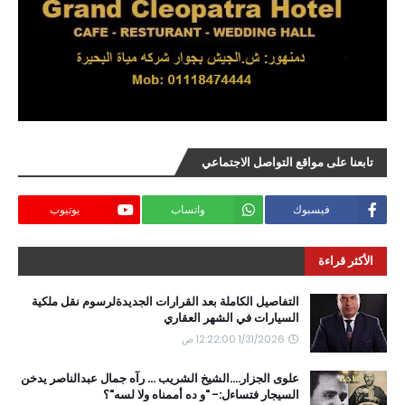
تابعنا على مواقع التواصل الاجتماعي
فيسبوك
واتساب
يوتيوب
الأكثر قراءة
التفاصيل الكاملة بعد القرارات الجديدةلرسوم نقل ملكية
السيارات في الشهر العقاري
1/31/2026 12:22:00 ص
علوى الجزار....الشيخ الشريب ... رآه جمال عبدالناصر يدخن
السيجار فتساءل:- "و ده أممناه ولا لسه"؟