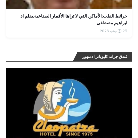
خرائط القلب:الأماكن التي لا تراها الأقمار الصناعية.بقلم اد
ابراهيم مصطفى
25 يونيو 2026
فندق جراند كليوباترا دمنهور