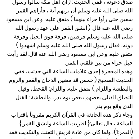
صدق دعوته ، ففي الحديث : ( أن أهل مكة سألوا رسول
الله صلى الله عليه وسلم أن يريهم آية ، فأراهم القمر
شقين حتى رأوا حراء بينهما ) متفق عليه، وعن ابن مسعود
رضي الله عنه قال: ( انشق القمر على عهد رسول الله
صلى الله عليه وسلم فرقتين، فرقة فوق الجبل وفرقة
دونه، فقال رسول الله صلى الله عليه وسلم اشهدوا )
متفق عليه. وعن ابن مسعود رضي الله عنه قال: لقد رأيت
جبل حراء من بين فلقتي القمر.
وهذه المعجزة إحدى علامات الساعة التي حدثت، ففي
الحديث الصحيح ( خمس قد مضين الدخان والقمر والروم
والبطشة واللزام ) متفق عليه. واللزام: القحط، وقيل
التصاق القتلى بعضهم ببعض يوم بدر، والبطشة : القتل
الذي وقع يوم بدر.
وجاء ذكر هذه الحادثة في القرآن الكريم مقروناً باقتراب
الساعة ، قال تعالى:{ اقتربت الساعة وانشق القمر }
(القمر:1)، ولما كان من عادة قريش التعنت والتكذيب فقد