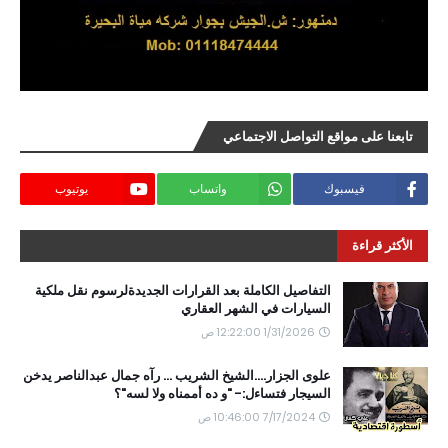
تابعنا على مواقع التواصل الاجتماعي
فيسبوك
واتساب
يوتيوب
الأكثر قراءة
التفاصيل الكاملة بعد القرارات الجديدةلرسوم نقل ملكية
السيارات في الشهر العقاري
1/31/2026 12:22:00 ص
علوى الجزار....الشيخ الشريب ... رآه جمال عبدالناصر يدخن
السيجار فتساءل:- "و ده أممناه ولا لسه"؟
7/17/2024 10:46:00 ص