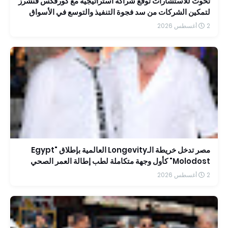
تحوت للاستشارات توقع شراكة استراتيجية مع كورفكس فنشرز
لتمكين الشركات من سد فجوة التنفيذ والتوسع في الأسواق
الإقليمية
2 أغسطس 2026
مصر تدخل خريطة الـLongevity العالمية بإطلاق "Egypt
Molodost" كأول وجهة متكاملة لطب إطالة العمر الصحي
2 أغسطس 2026