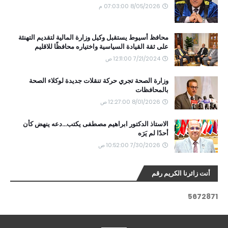
8/05/2026 07:03:00 م
محافظ أسيوط يستقبل وكيل وزارة المالية لتقديم التهنئة
على ثقة القيادة السياسية واختياره محافظًا للاقليم
7/21/2024 12:11:00 ص
وزارة الصحة تجري حركة تنقلات جديدة لوكلاء الصحة
بالمحافظات
8/01/2026 12:27:00 ص
الاستاذ الدكتور ابراهيم مصطفى يكتب...دعه ينهض كأن
أحدًا لم يَرَه
7/30/2026 10:52:00 ص
أنت زائرنا الكريم رقم
5
6
7
2
8
7
1