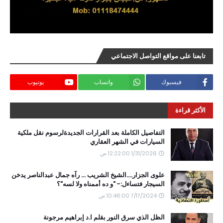
تابعنا على مواقع التواصل الاجتماعي
فيسبوك
واتساب
يوتيوب
الأكثر قراءة
التفاصيل الكاملة بعد القرارات الجديدةلرسوم نقل ملكية
السيارات في الشهر العقاري
1/31/2026 12:22:00 ص
علوى الجزار....الشيخ الشريب ... رآه جمال عبدالناصر يدخن
السيجار فتساءل:- "و ده أممناه ولا لسه"؟
7/17/2024 10:46:00 ص
الظل الذي سرق النور بقلم ا.د إبراهيم مرجونة