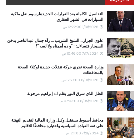
التفاصيل الكاملة بعد القرارات الجديدةلرسوم نقل ملكية
السيارات في الشهر العقاري
1/31/2026 12:22:00 ص
علوى الجزار....الشيخ الشريب ... رآه جمال عبدالناصر يدخن
السيجار فتساءل:- "و ده أممناه ولا لسه"؟
7/17/2024 10:46:00 ص
وزارة الصحة تجري حركة تنقلات جديدة لوكلاء الصحة
بالمحافظات
8/01/2026 12:27:00 ص
الظل الذي سرق النور بقلم ا.د إبراهيم مرجونة
8/05/2026 07:03:00 م
محافظ أسيوط يستقبل وكيل وزارة المالية لتقديم التهنئة
على ثقة القيادة السياسية واختياره محافظًا للاقليم
7/21/2024 12:11:00 ص