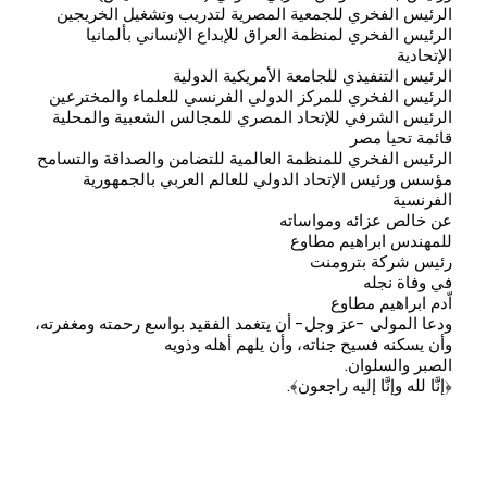
الرئيس الفخري للجمعية المصرية لتدريب وتشغيل الخريجين
الرئيس الفخري لمنظمة العراق للإبداع الإنساني بألمانيا
الإتحادية
الرئيس التنفيذي للجامعة الأمريكية الدولية
الرئيس الفخري للمركز الدولي الفرنسي للعلماء والمخترعين
الرئيس الشرفي للإتحاد المصري للمجالس الشعبية والمحلية
قائمة تحيا مصر
الرئيس الفخري للمنظمة العالمية للتضامن والصداقة والتسامح
مؤسس ورئيس الإتحاد الدولي للعالم العربي بالجمهورية
الفرنسية
عن خالص عزائه ومواساته
للمهندس ابراهيم مطاوع
رئيس شركة بترومنت
في وفاة نجله
اّدم ابراهيم مطاوع
ودعا المولى -عز وجل- أن يتغمد الفقيد بواسع رحمته ومغفرته،
وأن يسكنه فسيح جناته، وأن يلهم أهله وذويه
الصبر والسلوان.
﴿إنَّا لله وإنَّا إليه راجعون﴾.