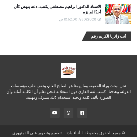
الاستاذ الدكتور ابراهيم مصطفى يكتب...دعه ينهض كأن
أحدًا لم يَرَه
7/30/2026 10:52:00 ص
أنت زائرنا الكريم رقم
نحن نبحث وراء الحقيقة وما يهمنا هو الصالح العام، ونقف خلف مؤسسات
الدولة، وهدفنا : كسب ثقة القارئ دون استغلاله فنحن نعلم أن الكلمة أمانه وأن
الصورة بألف كلمة ونجيد استخدام ذلك بشرف ومهنية.
© جميع الحقوق محفوظة لـ
أنباء بلدنا
- تصميم وتطوير
علي الدمنهوري