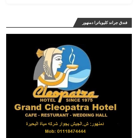
فندق جراند كليوباترا دمنهور