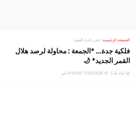
الصفحة الرئيسية
فى دائرة الضوء
فلكية جدة... *الجمعة : محاولة لرصد هلال
القمر الجديد* 🌙
أنباء بلدنا
7/25/2025 01:20:00 ص