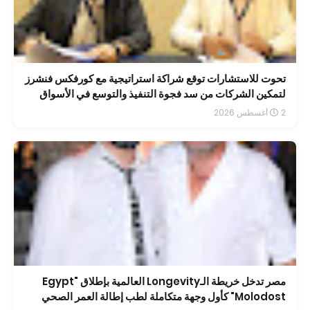
تحوت للاستشارات توقع شراكة استراتيجية مع كورفكس فنشرز
لتمكين الشركات من سد فجوة التنفيذ والتوسع في الأسواق
الإقليمية
2 أغسطس 2026
مصر تدخل خريطة الـLongevity العالمية بإطلاق "Egypt
Molodost" كأول وجهة متكاملة لطب إطالة العمر الصحي