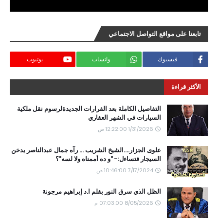
تابعنا على مواقع التواصل الاجتماعي
فيسبوك
واتساب
يوتيوب
الأكثر قراءة
التفاصيل الكاملة بعد القرارات الجديدةلرسوم نقل ملكية
السيارات في الشهر العقاري
1/31/2026 12:22:00 ص
علوى الجزار....الشيخ الشريب ... رآه جمال عبدالناصر يدخن
السيجار فتساءل:- "و ده أممناه ولا لسه"؟
7/17/2024 10:46:00 ص
الظل الذي سرق النور بقلم ا.د إبراهيم مرجونة
8/05/2026 07:03:00 م