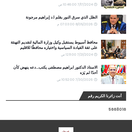
7/17/2024 10:46:00 ص
الظل الذي سرق النور بقلم ا.د إبراهيم مرجونة
8/05/2026 07:03:00 م
محافظ أسيوط يستقبل وكيل وزارة المالية لتقديم التهنئة
على ثقة القيادة السياسية واختياره محافظًا للاقليم
7/21/2024 12:11:00 ص
الاستاذ الدكتور ابراهيم مصطفى يكتب...دعه ينهض كأن
أحدًا لم يَرَه
7/30/2026 10:52:00 ص
أنت زائرنا الكريم رقم
5
6
6
8
0
1
6