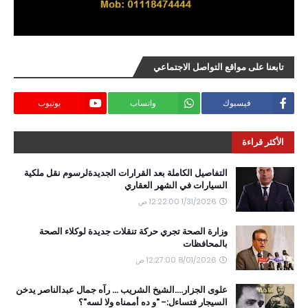
تابعنا على مواقع التواصل الاجتماعي
فيسبوك
واتساب
يوتيوب
الأكثر قراءة
التفاصيل الكاملة بعد القرارات الجديدةلرسوم نقل ملكية
السيارات في الشهر العقاري
1/31/2026 12:22:00 ص
وزارة الصحة تجري حركة تنقلات جديدة لوكلاء الصحة
بالمحافظات
8/01/2026 12:27:00 ص
علوى الجزار....الشيخ الشريب ... رآه جمال عبدالناصر يدخن
السيجار فتساءل:- "و ده أممناه ولا لسه"؟