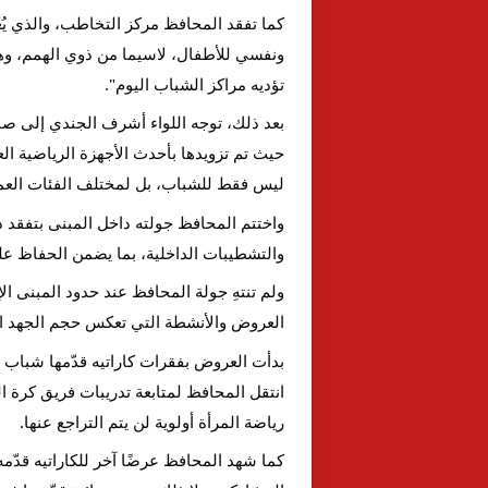
كما تفقد المحافظ مركز التخاطب، والذي يُ
ونفسي للأطفال، لاسيما من ذوي الهمم، وهو
تؤديه مراكز الشباب اليوم".
بعد ذلك، توجه اللواء أشرف الجندي إلى صا
حيث تم تزويدها بأحدث الأجهزة الرياضية العال
ليس فقط للشباب، بل لمختلف الفئات العمر
واختتم المحافظ جولته داخل المبنى بتفقد 
والتشطيبات الداخلية، بما يضمن الحفاظ على
ولم تنتهِ جولة المحافظ عند حدود المبنى ال
العروض والأنشطة التي تعكس حجم الجهد ال
بدأت العروض بفقرات كاراتيه قدّمها شباب مدير
انتقل المحافظ لمتابعة تدريبات فريق كرة ال
رياضة المرأة أولوية لن يتم التراجع عنها.
كما شهد المحافظ عرضًا آخر للكاراتيه قدّم