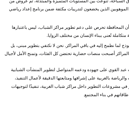
رق السباحة، تنوعت بين المستويات المتميزة والمبتدئة، ثم عروض من
الموهوبين الذين يخضعون لتدريبات مكثفة ضمن برنامج إعداد رياضي
 أن المحافظة تحرص على دعم تطوير مراكز الشباب، ليس باعتبارها
املة تُعنى ببناء الإنسان من مختلف الزوايا.
موذج لما نطمح إليه في باقي المراكز. نحن لا نكتفي بتطوير مبنى، بل
لمراكز أصبحت منصات حضارية تحتضن كل الفئات، وتمنح الأمل لأجيال
 عبد القوي على جهوده ودعمه المتواصل لتطوير المنشآت الشبابية
الرياضة بالغربية على إشرافها ومتابعتها الدقيقة لأعمال التنفيذ،
ر في مشروعات التطوير داخل مراكز شباب الغربية، تنفيذًا لتوجيهات
طاقاتهم في بناء المجتمع.