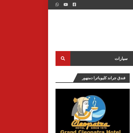
سيارات
فندق جراند كليوباترا دمنهور