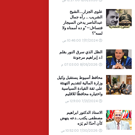
علوى الجزار....الشيخ
الشريب ... رآه جمال
عبدالناصر يدخن السيجار
فتساءل:- "و ده أممناه ولا
لسه"؟
7/17/2024 10:46:00 ص
الظل الذي سرق النور بقلم
ا.د إبراهيم مرجونة
8/05/2026 07:03:00 م
محافظ أسيوط يستقبل وكيل
وزارة المالية لتقديم التهنئة
على ثقة القيادة السياسية
واختياره محافظًا للاقليم
7/21/2024 12:11:00 ص
الاستاذ الدكتور ابراهيم
مصطفى يكتب...دعه ينهض
كأن أحدًا لم يَرَه
7/30/2026 10:52:00 ص