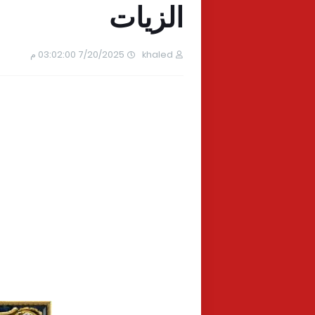
الزيات
khaled
7/20/2025 03:02:00 م