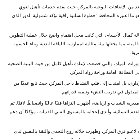
عد من الإضافات النوعية بالمركز، حيث يقدم خدمات تأهيل لغوي
 ما اعتبره المحافظ "خطوة إنسانية راقية تؤكد شمولية الدور الذي
لة كمال الأجسام، التي كانت محل اهتمام واضح خلال عملية التطوير،
مية، مما يجعلها بيئة مثالية لممارسة اللياقة البدنية وبناء الجسم،
ية.
دورات المياه، والتي خضعت لإعادة تأهيل كامل من حيث البنية الصحية
 النظافة العامة وراحة رواد المركز.
إداري، بل امتدت إلى قلب النشاط داخل المركز، حيث تابع عددًا من
مبذول في تدريب النشء وتنمية قدراتهم.
ية الشباب والرياضة، أظهرت التزامًا فنيًا عاليًا وانضباطًا لافتًا. ثم
قدم النسائية، وأبدى إعجابه بالمستوى الفني للفتيات، مؤكدًا أن دعم
ه لاعبو فرق المركز، وظهرت خلاله روح التحدي والثقة بالنفس لدى