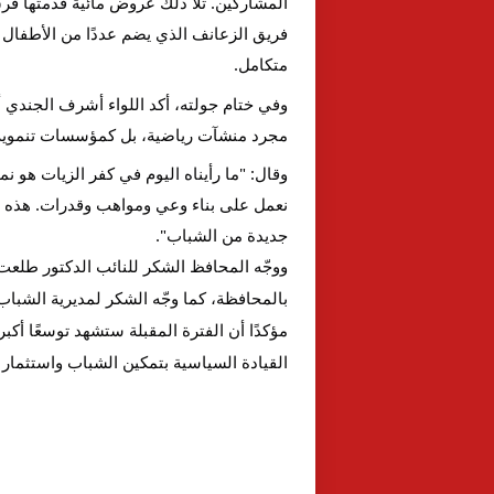
المشاركين. تلا ذلك عروض مائية قدّمتها ف
فريق الزعانف الذي يضم عددًا من الأطفال 
متكامل.
وفي ختام جولته، أكد اللواء أشرف الجندي
مجرد منشآت رياضية، بل كمؤسسات تنموية متك
وقال: "ما رأيناه اليوم في كفر الزيات هو ن
نعمل على بناء وعي ومواهب وقدرات. هذه ا
جديدة من الشباب".
ووجّه المحافظ الشكر للنائب الدكتور طلعت
بالمحافظة، كما وجّه الشكر لمديرية الشباب و
مؤكدًا أن الفترة المقبلة ستشهد توسعًا أكب
القيادة السياسية بتمكين الشباب واستثمار 