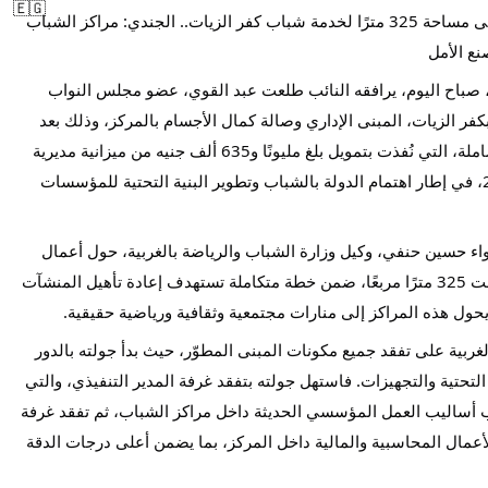
بتكلفة مليون و635 ألف جنيه.. تطوير على مساحة 325 مترًا لخدمة شباب كفر الزيات.. الجندي: مراكز الشباب
ع الأمل
، صباح اليوم، يرافقه النائب طلعت عبد القوي، عضو مجلس النواب
كفر الزيات، المبنى الإداري وصالة كمال الأجسام بالمركز، وذلك بعد
الانتهاء من أعمال الترميم ورفع الكفاءة الشاملة، التي نُفذت بتمويل بلغ مليونًا و635 ألف جنيه من ميزانية مديرية
الشباب والرياضة للعام المالي 2024/2025، في إطار اهتمام الدولة بالشباب وتطوير البنية التحتية للمؤسسات
ء حسين حنفي، وكيل وزارة الشباب والرياضة بالغربية، حول أعمال
التطوير التي نُفذت على مساحة إجمالية بلغت 325 مترًا مربعًا، ضمن خطة متكاملة تستهدف إعادة تأهيل المنشآت
ويحول هذه المراكز إلى منارات مجتمعية وثقافية ورياضية حقيقية.
ية على تفقد جميع مكونات المبنى المطوّر، حيث بدأ جولته بالدور
التحتية والتجهيزات. فاستهل جولته بتفقد غرفة المدير التنفيذي، والتي
 يواكب أساليب العمل المؤسسي الحديثة داخل مراكز الشباب، ثم تفقد غرفة
أعمال المحاسبية والمالية داخل المركز، بما يضمن أعلى درجات الدقة