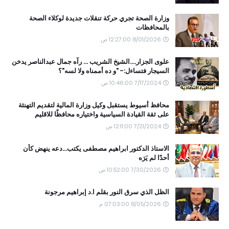
وزارة الصحة تجري حركة تنقلات جديدة لوكلاء الصحة
بالمحافظات
8/01/2026 12:27:00 ص
علوى الجزار....الشيخ الشريب ... رآه جمال عبدالناصر يدخن
السيجار فتساءل:- "و ده أممناه ولا لسه"؟
7/17/2024 10:46:00 ص
محافظ أسيوط يستقبل وكيل وزارة المالية لتقديم التهنئة
على ثقة القيادة السياسية واختياره محافظًا للاقليم
7/21/2024 12:11:00 ص
الاستاذ الدكتور ابراهيم مصطفى يكتب...دعه ينهض كأن
أحدًا لم يَرَه
7/30/2026 10:52:00 ص
الظل الذي سرق النور بقلم ا.د إبراهيم مرجونة
8/05/2026 07:03:00 م