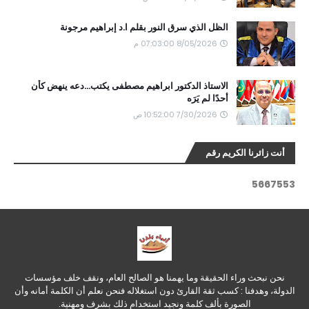
الظل الذي سرق النور بقلم ا.د إبراهيم مرجونة
8/05/2026 07:03:00 م
الاستاذ الدكتور ابراهيم مصطفى يكتب...دعه ينهض كأن
أحدًا لم يَرَه
7/30/2026 10:52:00 ص
أنت زائرنا الكريم رقم
5
6
6
7
5
5
3
نحن نبحث وراء الحقيقة وما يهمنا هو الصالح العام، ونقف خلف مؤسسات
الدولة، وهدفنا : كسب ثقة القارئ دون استغلاله فنحن نعلم أن الكلمة أمانه وأن
الصورة بألف كلمة ونجيد استخدام ذلك بشرف ومهنية.