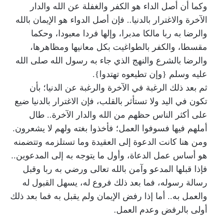
وكما أن أصل الداء هو الكفر والغفلة عن الله والدار
الآخرة والاغترار بالدنيا.. فإن أصل الدواء هو الإيمان بالله
والرضا به ربا مالكا مدبرا، وإلها فردا معبودا، وحكما
مقسطا، والكفر بالطواغيت بكل معانيها ومظاهرها،
والرضا بالشرع والنهج الذي جاء به رسول الله صلى الله
عليه وسلم {وإن تطيعوه تهتدوا}.
ثم بعد ذلك الرغبة في الآخرة والرغبة عن الدنيا؛ بأن
تكون في اليد ولا تستأثر بالقلب، فإن الاغترار بالدنيا ضيع
على أكثر الناس حظهم من الله والدار الآخرة.. طال
أملهم فيها فسوفوا العمل؛ فأخذوا بغته ولهم لا يشعرون.
ومن هنا كانت الدعوة إلى العقيدة وما تستلزمه وتتضمنه
هو أساس عمل الدعاة، وأول ما يتوجه به إلى المدعوين..
فإذا قبلها المدعو وآمن بالله تعالى ورضي به ربا وقبل
رسالة رسوله، فما بعد ذلك فروع له، يسهل القبول له
والعمل به.. أما إذا رفض الإيمان ولم يقبل به فما بعد ذلك
أولى بالرفض وعدم العمل.