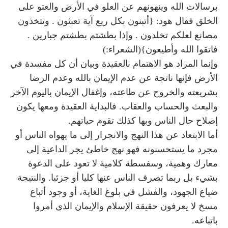
برسالات الله وينهونهم عن العلو في الأرض والعتو على
الخلق فقال هود: {أتبنون بكل ريع آية تعبثون . وتتخذون
مصانع لعلكم تخلدون . وإذا بطشتم بطشتم جبارين .
فاتقوا الله وأطيعون}(الشعراء:)
وإنما المراد هو الاهتمام بالعقيدة وبيان أن كل مفسدة في
الأرض فإنها ناتجة عن عدم الإيمان بالله وعدم الرضا
بشريعته والخروج عن طاعته، وإغفال الإيمان باليوم الآخر
والبعث والحساب والعقاب. فالبداية العقيدة ومعها يكون
إصلاح حال الناس وبها كذلك تقوم حياتهم.
أما الابتعاد عن هذا النهج والانجرار إلى ما يهواه الناس أو
مجرد ما يستحسنونه فهو نهج خاطئ يجر الداعية إلى
معارك وهمية، وسفسطة كلامية لا تعود على الدعوة
بشيء بل ربما تصرف الناس عنها كليا أو جزئيا. والنتيجة
ضياع الجهود، والفشل في بلوغ الغاية، أو وجود أتباع
مسخ لا يعرفون حقيقة الإسلام والإيمان الذي أمروا
باتباعه.