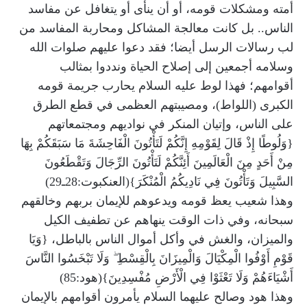
أمته ومشكلات قومه، أو أن ينأى أو يتغافل عن مفاسد
الناس.. بل كانت معالجة المشاكل ومحاربة المفاسد من
لب رسالات الرسل أيضا؛ فقد دعوا عليهم صلوات الله
وسلامه أجمعين إلى إصلاح الحياة ونددوا بمثالب
أقوامهم؛ فهذا لوط عليه السلام يحارب جريمة قومه
الكبرى (اللواط)، ومصيبتهم العظمى في قطع الطرق
على الناس، وإتيان المنكر في نواديهم ومجتمعاتهم
{وَلُوطًا إِذْ قَالَ لِقَوْمِهِ إِنَّكُمْ لَتَأْتُونَ الْفَاحِشَةَ مَا سَبَقَكُمْ بِهَا
مِنْ أَحَدٍ مِنَ الْعَالَمِينَ أَئِنَّكُمْ لَتَأْتُونَ الرِّجَالَ وَتَقْطَعُونَ
السَّبِيلَ وَتَأْتُونَ فِي نَادِيكُمُ الْمُنْكَرَ}(العنكبوت:28ـ29)
وهذا شعيب يعظ قومه ويدعوهم للإيمان بربهم وخالقهم
سبحانه، وفي ذات الوقت ينهاهم عن تطفيف الكيل
والميزان، والغش في وأكل أموال الناس بالباطل، {وَيَا
قَوْمِ أَوْفُوا الْمِكْيَالَ وَالْمِيزَانَ بِالْقِسْطِ ۖ وَلَا تَبْخَسُوا النَّاسَ
أَشْيَاءَهُمْ وَلَا تَعْثَوْا فِي الْأَرْضِ مُفْسِدِينَ}(هود:85)
وهذا هود وصالح عليهما السلام يأمرون أقوامهم بالإيمان