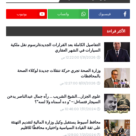
فيسبوك
واتساب
يوتيوب
الأكثر قراءة
التفاصيل الكاملة بعد القرارات الجديدةلرسوم نقل ملكية
السيارات في الشهر العقاري
1/31/2026 12:22:00 ص
وزارة الصحة تجري حركة تنقلات جديدة لوكلاء الصحة
بالمحافظات
8/01/2026 12:27:00 ص
علوى الجزار....الشيخ الشريب ... رآه جمال عبدالناصر يدخن
السيجار فتساءل:- "و ده أممناه ولا لسه"؟
7/17/2024 10:46:00 ص
محافظ أسيوط يستقبل وكيل وزارة المالية لتقديم التهنئة
على ثقة القيادة السياسية واختياره محافظًا للاقليم
7/21/2024 12:11:00 ص