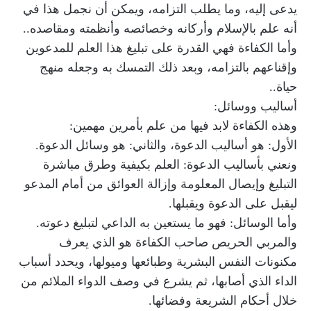
يدعى إليه، وما يطلب التزامه، ويمكن أن نجمل هذا في
أنه علم بالإسلام وأركانه وخصائصه وأنظمته ومقاصده..
وأما الكفاءة فهي القدرة على تبليغ هذا العلم للمدعوين
وإقناعهم بالتزامه، وبعد ذلك التمسك به وجعله منهج
حياة..
أساليب ووسائل:
وهذه الكفاءة لابد فيها من علم بأمرين مهمين:
الأول: هو أساليب الدعوة، والثاني: هو وسائل الدعوة.
ونعني بأساليب الدعوة: العلم بكيفية وطرق مباشرة
التبليغ وإيصال المعلومة وإزالة العوائق من أمام المدعو
ليقبل على الدعوة ويقبلها.
وأما الوسائل: فهو ما يستعين به الداعي لتبليغ دعوته.
والمربي الحريص صاحب الكفاءة هو الذي يعرف
مكنونات النفس البشرية وطبائعها وميولها، ويحدد أسباب
الداء الذي أصابها، ثم يشرع في وصف الدواء الملائم من
خلال أحكام الشريعة وفضائها.