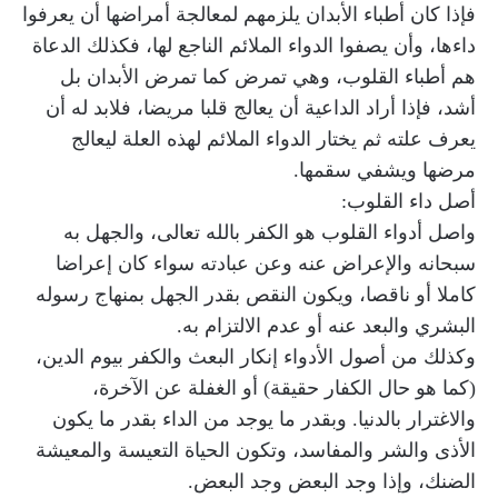
فإذا كان أطباء الأبدان يلزمهم لمعالجة أمراضها أن يعرفوا
داءها، وأن يصفوا الدواء الملائم الناجع لها، فكذلك الدعاة
هم أطباء القلوب، وهي تمرض كما تمرض الأبدان بل
أشد، فإذا أراد الداعية أن يعالج قلبا مريضا، فلابد له أن
يعرف علته ثم يختار الدواء الملائم لهذه العلة ليعالج
مرضها ويشفي سقمها.
أصل داء القلوب:
واصل أدواء القلوب هو الكفر بالله تعالى، والجهل به
سبحانه والإعراض عنه وعن عبادته سواء كان إعراضا
كاملا أو ناقصا، ويكون النقص بقدر الجهل بمنهاج رسوله
البشري والبعد عنه أو عدم الالتزام به.
وكذلك من أصول الأدواء إنكار البعث والكفر بيوم الدين،
(كما هو حال الكفار حقيقة) أو الغفلة عن الآخرة،
والاغترار بالدنيا. وبقدر ما يوجد من الداء بقدر ما يكون
الأذى والشر والمفاسد، وتكون الحياة التعيسة والمعيشة
الضنك، وإذا وجد البعض وجد البعض.