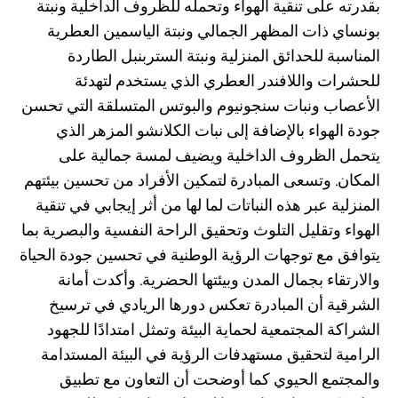
بقدرته على تنقية الهواء وتحمله للظروف الداخلية ونبتة
بونساي ذات المظهر الجمالي ونبتة الياسمين العطرية
المناسبة للحدائق المنزلية ونبتة الستربنبل الطاردة
للحشرات واللافندر العطري الذي يستخدم لتهدئة
الأعصاب ونبات سنجونيوم والبوتس المتسلقة التي تحسن
جودة الهواء بالإضافة إلى نبات الكلانشو المزهر الذي
يتحمل الظروف الداخلية ويضيف لمسة جمالية على
المكان. وتسعى المبادرة لتمكين الأفراد من تحسين بيئتهم
المنزلية عبر هذه النباتات لما لها من أثر إيجابي في تنقية
الهواء وتقليل التلوث وتحقيق الراحة النفسية والبصرية بما
يتوافق مع توجهات الرؤية الوطنية في تحسين جودة الحياة
والارتقاء بجمال المدن وبيئتها الحضرية. وأكدت أمانة
الشرقية أن المبادرة تعكس دورها الريادي في ترسيخ
الشراكة المجتمعية لحماية البيئة وتمثل امتدادًا للجهود
الرامية لتحقيق مستهدفات الرؤية في البيئة المستدامة
والمجتمع الحيوي كما أوضحت أن التعاون مع تطبيق