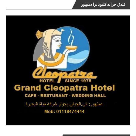
فندق جراند كليوباترا دمنهور