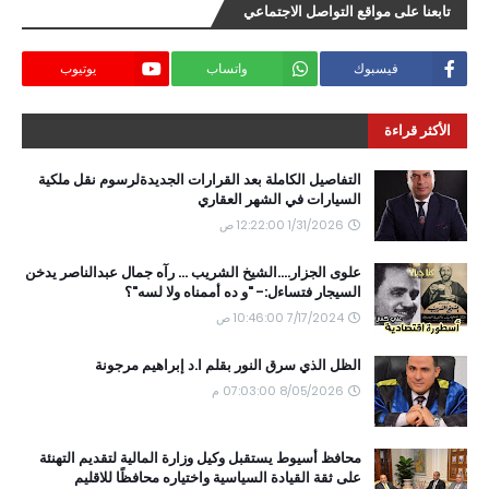
تابعنا على مواقع التواصل الاجتماعي
فيسبوك
واتساب
يوتيوب
الأكثر قراءة
التفاصيل الكاملة بعد القرارات الجديدةلرسوم نقل ملكية
السيارات في الشهر العقاري
1/31/2026 12:22:00 ص
علوى الجزار....الشيخ الشريب ... رآه جمال عبدالناصر يدخن
السيجار فتساءل:- "و ده أممناه ولا لسه"؟
7/17/2024 10:46:00 ص
الظل الذي سرق النور بقلم ا.د إبراهيم مرجونة
8/05/2026 07:03:00 م
محافظ أسيوط يستقبل وكيل وزارة المالية لتقديم التهنئة
على ثقة القيادة السياسية واختياره محافظًا للاقليم