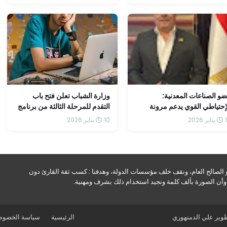
لاتصالات الحيوية في مصر
زيادة استثمارتنا في مصر
و الصناعات المعدنية:
وزارة الشباب تعلن فتح باب
إحتياطي القوي يدعم مرونة
التقدم للمرحلة الثالثة من برنامج
ر الصرف ويرفع التصنيف
«شباب واعي» للتوعية بمخاطر
2026
10 يناير 2026
ائتماني لمصر
الإدمان الإلكتروني
و الصالح العام، ونقف خلف مؤسسات الدولة، وهدفنا : كسب ثقة القارئ دون
ه وأن الصورة بألف كلمة ونجيد استخدام ذلك بشرف ومهنية.
طوير
علي الدمنهوري
الرئيسية
سياسة الخصوص