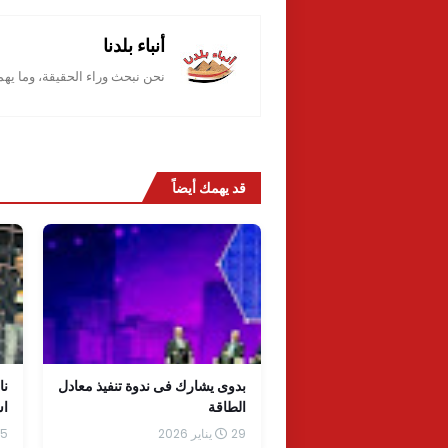
أنباء بلدنا
نحن نبحث وراء الحقيقة، وما يه
قد يهمك أيضاً
بدوى يشارك فى ندوة تنفيذ معادل
نا
الطاقة
اس
ال
29 يناير 2026
25 يناي