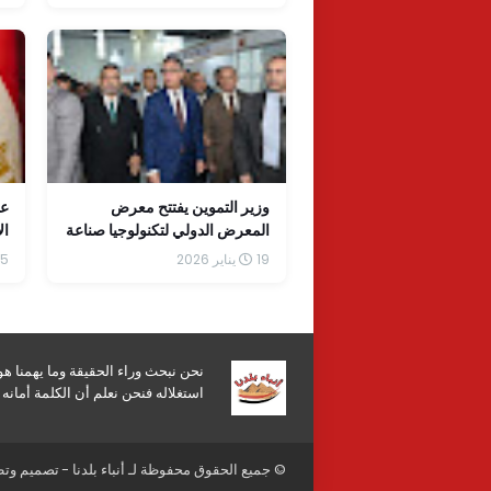
وا
وزير التموين يفتتح معرض
عض
المعرض الدولي لتكنولوجيا صناعة
ال
الحبوب بمشاركة 125 دولة،
سع
19 يناير 2026
15 يناير 
والذي يقام تحت رعاية برعاية
ال
وزارة التموين والتجارة الداخلية.
نحن نبحث وراء الحقيقة وما يهمنا ه
استغلاله فنحن نعلم أن الكلمة أمان
© جميع الحقوق محفوظة لـ
أنباء بلدنا
- تصميم وت