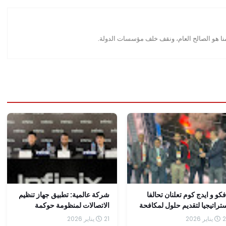
منا هو الصالح العام، ونقف خلف مؤسسات الدولة.
فكو و ايدج كوم تعلنان تحالفا
شركة عالمية: تطبيق جهاز تنظيم
تراتيجيا لتقديم حلول لمكافحة
الاتصالات لمنظومة حوكمة
حريق المراكز البيانات
الهواتف المحمولة شجعنا على
ر 2026
21 يناير 2026