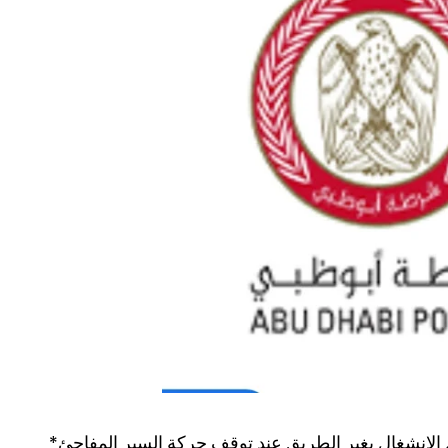
الانشغال بغير الطريق عند توقف حركة السير المفاجئ*