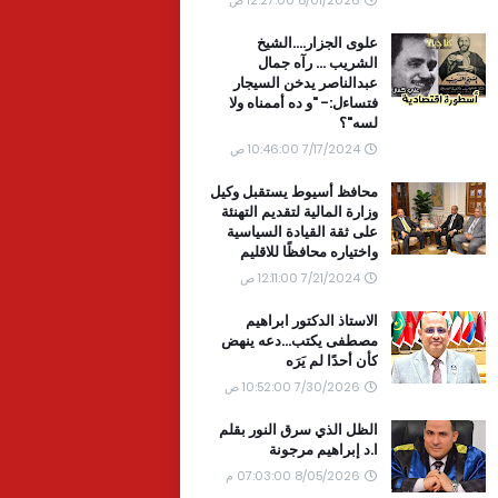
علوى الجزار....الشيخ
الشريب ... رآه جمال
عبدالناصر يدخن السيجار
فتساءل:- "و ده أممناه ولا
لسه"؟
7/17/2024 10:46:00 ص
محافظ أسيوط يستقبل وكيل
وزارة المالية لتقديم التهنئة
على ثقة القيادة السياسية
واختياره محافظًا للاقليم
7/21/2024 12:11:00 ص
الاستاذ الدكتور ابراهيم
مصطفى يكتب...دعه ينهض
كأن أحدًا لم يَرَه
7/30/2026 10:52:00 ص
الظل الذي سرق النور بقلم
ا.د إبراهيم مرجونة
8/05/2026 07:03:00 م