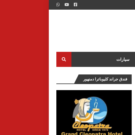
سيارات
فندق جراند كليوباترا دمنهور