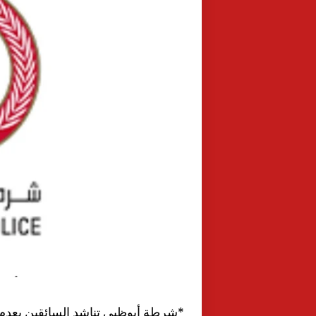
*شرطة أبوظبي تناشد السائقين بعدم 