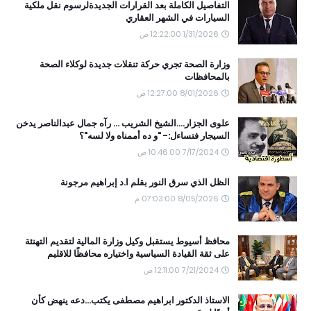
التفاصيل الكاملة بعد القرارات الجديدةلرسوم نقل ملكية
السيارات في الشهر العقاري
1/31/2026 12:22:00 ص
وزارة الصحة تجري حركة تنقلات جديدة لوكلاء الصحة
بالمحافظات
8/01/2026 12:27:00 ص
علوى الجزار....الشيخ الشريب ... رآه جمال عبدالناصر يدخن
السيجار فتساءل:- "و ده أممناه ولا لسه"؟
7/17/2024 10:46:00 ص
الظل الذي سرق النور بقلم ا.د إبراهيم مرجونة
8/05/2026 07:03:00 م
محافظ أسيوط يستقبل وكيل وزارة المالية لتقديم التهنئة
على ثقة القيادة السياسية واختياره محافظًا للاقليم
7/21/2024 12:11:00 ص
الاستاذ الدكتور ابراهيم مصطفى يكتب...دعه ينهض كأن