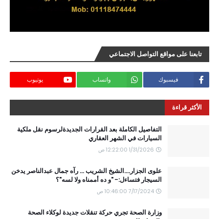
تابعنا على مواقع التواصل الاجتماعي
فيسبوك
واتساب
يوتيوب
الأكثر قراءة
التفاصيل الكاملة بعد القرارات الجديدةلرسوم نقل ملكية
السيارات في الشهر العقاري
1/31/2026 12:22:00 ص
علوى الجزار....الشيخ الشريب ... رآه جمال عبدالناصر يدخن
السيجار فتساءل:- "و ده أممناه ولا لسه"؟
7/17/2024 10:46:00 ص
وزارة الصحة تجري حركة تنقلات جديدة لوكلاء الصحة