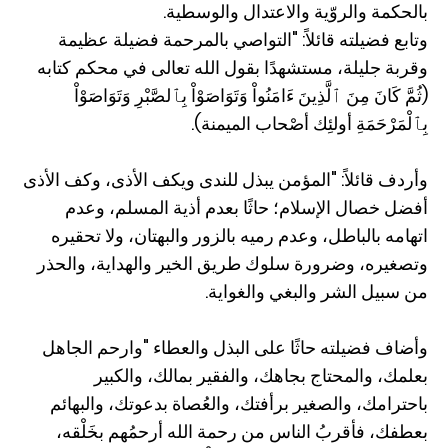
بالحكمة والروّية والاعتدال والوسطية.
وتابع فضيلته قائلاً: "التواصي بالمرحمة فضيلة عظيمة
وقربة جليلة، مستشهدًا بقول الله تعالى في محكم كتابه
(ثُمَّ كَانَ مِنَ ٱلَّذِينَ ءَامَنُواْ وَتَوَاصَوْاْ بِٱلصَّبْرِ وَتَوَاصَوْاْ
بِٱلْمَرْحَمَةِ أولئِك أصْحاب الميمنة).
وأردف قائلاً: "المؤمن يبذل للندى ويكف الأذى، وكف الأذى
أفضل خصال الإسلام؛ حاثًا بعدم أذية المسلم، وعدم
اتهامه بالباطل، وعدم رميه بالزور والبهتان، ولا تحقيره
وتصغيره، وضرورة سلوك طريق الخير والهداية، والحذر
من سبيل الشر والبغي والغواية.
وأضاف فضيلته حاثًا على البذل والعطاء "وارحم الجاهل
بعلمك، والمحتاج بجاهك، والفقير بمالك، والكبير
باحترامك، والصغير برأفتك، والعُصاة بدعوتك، والبهائم
بعطفك، فأقربُ الناس من رحمة الله أرحمُهم بخَلْقه،