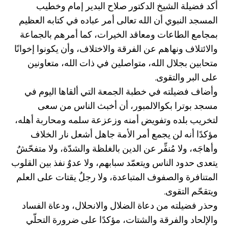
أكد فضيلة الشيخ الدكتور صلاح البدير إمام وخطيب
المسجد النبوي أن الله تعالى أمر عباده في كتابه العظيم
بمجامع الطاعات ومعاقد الخيرات، كما أمرهم بالجماعة
والائتلاف ونهاهم عن الفرقة والاختلاف، وأن يكونوا إخوانًا
متحابين بجلال الله، متواصلين في ذات الله، متعاونين
على البر والتقوى.
وأضاف فضيلته في خطبة الجمعة التي ألقاها اليوم في
مسجد بوترا بكوالالمبور، أن أخبث الناس من سعى
لتخريب بلده وتفويض أمنه وزعزعة سلمه ومحاربة أهله،
مؤكدًا أنه لن يجمع أمر الأمة جاهل أشعل نار الخلاف
وأهاجَه، ولا مُنفِّر عن الدين بالغلظة والشدّة، ولا متفحّشٌ
يتعدى حدود الناس ويتعمّد سبابهم، ولا عدوٌ نفذ بين القلوب
المتنافرة والصفوف المتباعدة، ولا رجلٌ يقتات على العلم
ويتقحّم التقوى.
وحذر فضيلته من دعاة الضلال والانحلال، ودعاة الفساد
والإلحاد والفرقة والشتات، مؤكدًا على ضرورة التحلّي