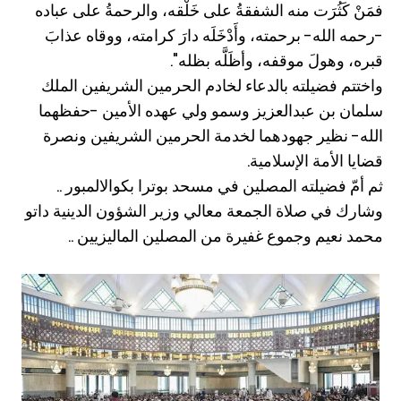
فمَنْ كَثُرَت منه الشفقةُ على خَلْقه، والرحمةُ على عباده
-رحمه الله- برحمته، وأَدْخَلَه دارَ كرامته، ووقاه عذابَ
قبره، وهولَ موقفه، وأظَلَّه بظله".
واختتم فضيلته بالدعاء لخادم الحرمين الشريفين الملك
سلمان بن عبدالعزيز وسمو ولي عهده الأمين -حفظهما
الله- نظير جهودهما لخدمة الحرمين الشريفين ونصرة
قضايا الأمة الإسلامية.
ثم أمّ فضيلته المصلين في مسحد بوترا بكوالالمبور ..
وشارك في صلاة الجمعة معالي وزير الشؤون الدينية داتو
محمد نعيم وجموع غفيرة من المصلين الماليزيين ..