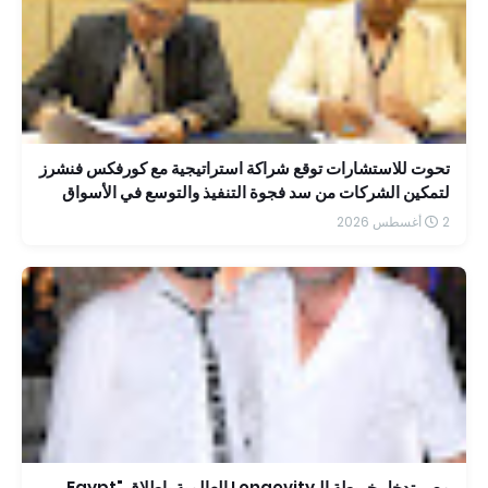
تحوت للاستشارات توقع شراكة استراتيجية مع كورفكس فنشرز
لتمكين الشركات من سد فجوة التنفيذ والتوسع في الأسواق
الإقليمية
2 أغسطس 2026
مصر تدخل خريطة الـLongevity العالمية بإطلاق "Egypt