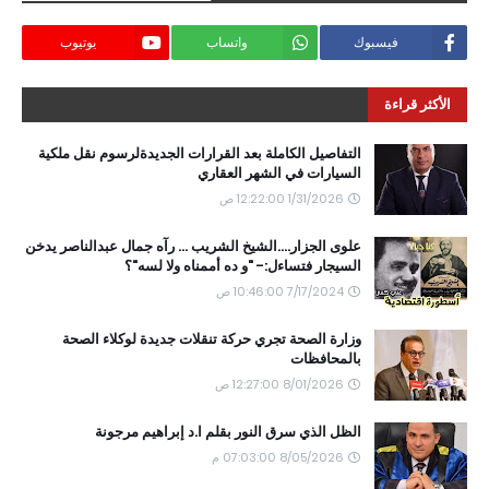
فيسبوك
واتساب
يوتيوب
الأكثر قراءة
التفاصيل الكاملة بعد القرارات الجديدةلرسوم نقل ملكية
السيارات في الشهر العقاري
1/31/2026 12:22:00 ص
علوى الجزار....الشيخ الشريب ... رآه جمال عبدالناصر يدخن
السيجار فتساءل:- "و ده أممناه ولا لسه"؟
7/17/2024 10:46:00 ص
وزارة الصحة تجري حركة تنقلات جديدة لوكلاء الصحة
بالمحافظات
8/01/2026 12:27:00 ص
الظل الذي سرق النور بقلم ا.د إبراهيم مرجونة
8/05/2026 07:03:00 م