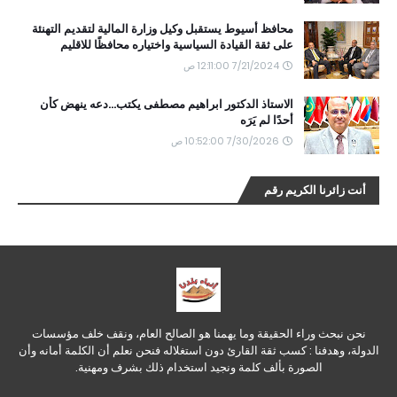
محافظ أسيوط يستقبل وكيل وزارة المالية لتقديم التهنئة
على ثقة القيادة السياسية واختياره محافظًا للاقليم
7/21/2024 12:11:00 ص
الاستاذ الدكتور ابراهيم مصطفى يكتب...دعه ينهض كأن
أحدًا لم يَرَه
7/30/2026 10:52:00 ص
أنت زائرنا الكريم رقم
نحن نبحث وراء الحقيقة وما يهمنا هو الصالح العام، ونقف خلف مؤسسات
الدولة، وهدفنا : كسب ثقة القارئ دون استغلاله فنحن نعلم أن الكلمة أمانه وأن
الصورة بألف كلمة ونجيد استخدام ذلك بشرف ومهنية.