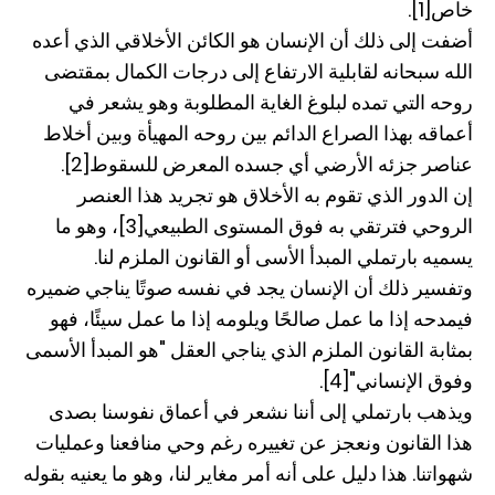
خاص[1].
أضفت إلى ذلك أن الإنسان هو الكائن الأخلاقي الذي أعده
الله سبحانه لقابلية الارتفاع إلى درجات الكمال بمقتضى
روحه التي تمده لبلوغ الغاية المطلوبة وهو يشعر في
أعماقه بهذا الصراع الدائم بين روحه المهيأة وبين أخلاط
عناصر جزئه الأرضي أي جسده المعرض للسقوط[2].
إن الدور الذي تقوم به الأخلاق هو تجريد هذا العنصر
الروحي فترتقي به فوق المستوى الطبيعي[3]، وهو ما
يسميه بارتملي المبدأ الأسى أو القانون الملزم لنا.
وتفسير ذلك أن الإنسان يجد في نفسه صوتًا يناجي ضميره
فيمدحه إذا ما عمل صالحًا ويلومه إذا ما عمل سيئًا، فهو
بمثابة القانون الملزم الذي يناجي العقل "هو المبدأ الأسمى
وفوق الإنساني"[4].
ويذهب بارتملي إلى أننا نشعر في أعماق نفوسنا بصدى
هذا القانون ونعجز عن تغييره رغم وحي منافعنا وعمليات
شهواتنا. هذا دليل على أنه أمر مغاير لنا، وهو ما يعنيه بقوله