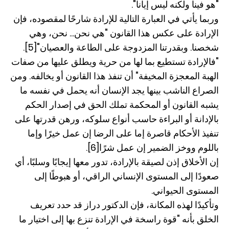
"هو فينا ولكنه ليس إيانا".
وربما يأتي في العبارة التالية للإرادة شارحًا لمقصوده، فإن
الإرادة على عكس هذا القانون "هي نحن... نحن، وهي
شخصنا. وبقدرتنا المزدوجة على الطاعة والعصيان"[5].
"فالإرادة تستطيع بما لها من حرية ويطلق عليها من صفات
الهبة المعجزة المخيفة" أن تنفذ هذا القانون أو يخالفه. ومن
الصراع الناشب بينها يجد الإنسان أنه يحمل في نفسه ما
يشبه القانون أو المحكمة تملك الحق في إصدار الحكم
بالإدانة أو البراءة حاسب أنواع سلوكه، ورهن قدرتها على
تنفيذ الأحكام قاصرة إما على الرضا إن عمل خيرًا وإما
باللوم ووخز الضمير إن عمل شرًا[6].
إن الأخلاق إذن لصيقة بالإرادة، تدور معها إيجابًا وسلبًا، أي
صعودًا إلى المستوى الإنساني الراقي، أو هبوطًا إلى
المستوى الحيواني.
وتأكيدًا لهذه المكانة، فإن الدكتور دراز قد حدد تعريف
الخلق بأنه "قوة راسخة في الإرادة تنزع بها إلى اختيار ما