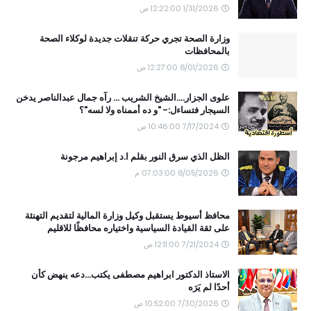
1/31/2026 12:22:00 ص
وزارة الصحة تجري حركة تنقلات جديدة لوكلاء الصحة
بالمحافظات
8/01/2026 12:27:00 ص
علوى الجزار....الشيخ الشريب ... رآه جمال عبدالناصر يدخن
السيجار فتساءل:- "و ده أممناه ولا لسه"؟
7/17/2024 10:46:00 ص
الظل الذي سرق النور بقلم ا.د إبراهيم مرجونة
8/05/2026 07:03:00 م
محافظ أسيوط يستقبل وكيل وزارة المالية لتقديم التهنئة
على ثقة القيادة السياسية واختياره محافظًا للاقليم
7/21/2024 12:11:00 ص
الاستاذ الدكتور ابراهيم مصطفى يكتب...دعه ينهض كأن
أحدًا لم يَرَه
7/30/2026 10:52:00 ص