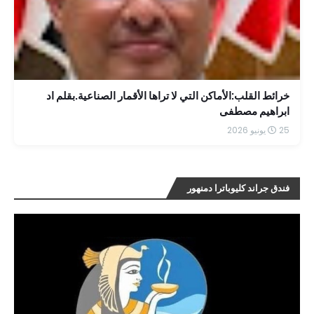
خرائط القلب:الأماكن التي لا تراها الأقمار الصناعية.بقلم اد
ابراهيم مصطفى
25 يونيو 2026
فندق جراند كليوباترا دمنهور