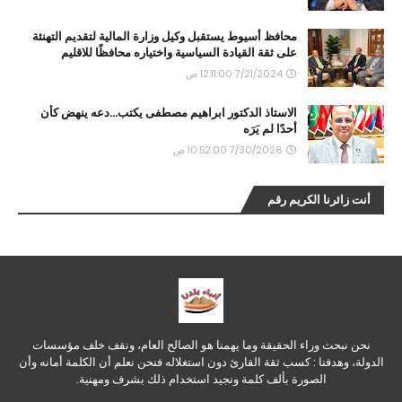
محافظ أسيوط يستقبل وكيل وزارة المالية لتقديم التهنئة
على ثقة القيادة السياسية واختياره محافظًا للاقليم
7/21/2024 12:11:00 ص
الاستاذ الدكتور ابراهيم مصطفى يكتب...دعه ينهض كأن
أحدًا لم يَرَه
7/30/2026 10:52:00 ص
أنت زائرنا الكريم رقم
نحن نبحث وراء الحقيقة وما يهمنا هو الصالح العام، ونقف خلف مؤسسات
الدولة، وهدفنا : كسب ثقة القارئ دون استغلاله فنحن نعلم أن الكلمة أمانه وأن
الصورة بألف كلمة ونجيد استخدام ذلك بشرف ومهنية.