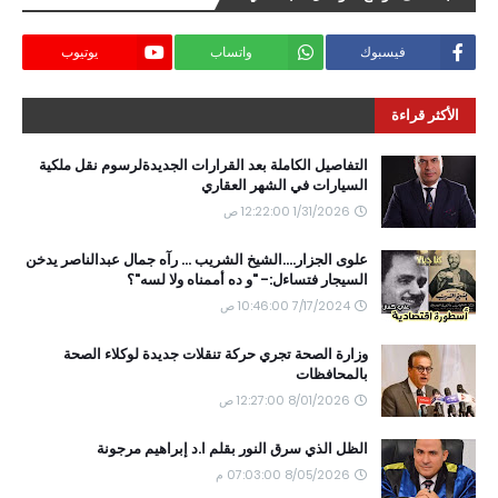
فيسبوك
واتساب
يوتيوب
الأكثر قراءة
التفاصيل الكاملة بعد القرارات الجديدةلرسوم نقل ملكية
السيارات في الشهر العقاري
1/31/2026 12:22:00 ص
علوى الجزار....الشيخ الشريب ... رآه جمال عبدالناصر يدخن
السيجار فتساءل:- "و ده أممناه ولا لسه"؟
7/17/2024 10:46:00 ص
وزارة الصحة تجري حركة تنقلات جديدة لوكلاء الصحة
بالمحافظات
8/01/2026 12:27:00 ص
الظل الذي سرق النور بقلم ا.د إبراهيم مرجونة
8/05/2026 07:03:00 م