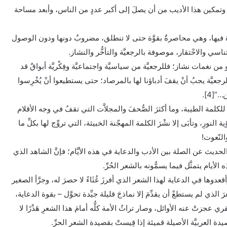
 وتمكين هذا الأديب من أن يصلَ إلى أكبر عددٍ من الناس، وأبعد مساحة
هَوَادة فيها، وهي محاصرةٌ بقوَّة حتى لا تنطلق، مضروبٌ دونها ودون الوصول
سي والاحْتقار، موصوفة بالرجعيَّة والتأخُّر والنشاز.
 من نغمات نشاز؛ فللرجعيَّة من سياسيَّة واجتماعيَّة وفِكْريَّة أبواقٌ قد
لرجعيَّة يجبُ أنْ يقفَ أدباؤنا لها بالمرصاد؛ حتى يستطيعوا أنْ يُخْرِسوا
”[4].
للكلمة الطيبة، وما أكثرَ الصُّحفَ والمجلاَّت التي تقفُ في وجه الأقلام
نورِ، وتأبَى إلا نشْرَ الكلمة المهجّنة الخبيثة، التي تروِّج لها بكلِّ ما
النّعوت!
ي الحديث عن الصلة بين الأدب والدعاية في هذه الأيَّام؛ فإنَّ الشاهد الذي
الأيام يتمثَّل فيما يسمُّونه بالشعر الحُرِّ.
أقعدوها في الدعاية لهذا الشعر الذي أفرزَ غُثَاءً لا حصرَ له، وجرَّأ الصغير
 الذي لم يستطعْ أن يقدِّمَ إلا نماذجَ قليلة جيِّدة تحوَّل – بقوة الدعاية،
 عجزتْ عنه الأوائل، وصار تراثُ الأمة كلُّه أمامَ هذا الشعرِ هَذْرًا لا
يدة العربيَّة الأصيلة قميئة إذا قِيستْ بقصيدة الشعر الحرِّ.