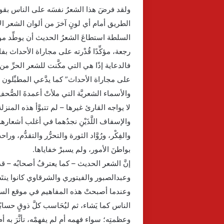
ولقد فرضَ هذا الشعرُ نفسَه على الناس بقوة
الطريق أمام أي لونٍ آخرَ من ألوان الشعر الأص
السلطة استطاعَ الشعرُ الحديث أن يوطِّد مواقعَ
رجعة، مؤكِّدًا قُدْرته على مجاراة الأحداث بف
فالدعاية إذًا هي التي مكَّنت للشعر الحرِّ من ا
على مجاراة الأحداث” كما يدَّعي المطبِّلون ل
والأسماء الشعريَّة التي ملأتْ أعمدةَ الصُّح
لا يواجه القارئ غيرها – لم تتبوَّأ هذه المنزلة
والإسفاف اللَّذَيْنِ نجدُهما في أغلب أشعاره
والفِكْر، ورُوَّاد الثورة والتحرُّر والتقدُّم،
بواطنَ الأمور، ولم يسبرْ خفاياها.
إنَّ الشعر الحديث – كما يعترفُ أصحابُه – قد “
وعبدالصبور والفيتوري والشرقاوي كانوا ينتَظ
وعندما أصبحتْ هذه المفاهيم في موقع السلطة،
الناس كما يَشاء، ثم ليُحَاسب كلَّ ذوقٍ حسابًا ع
وعظمتِه؛ سواء فهمه أم لم يفهمْه، تأثَّرَ به أم ل