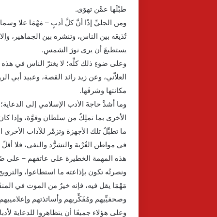
طبْلَها عمَّن تهوَى.
ومن الجليِّ إذًا أنَّ كلَّ أدبٍ – مَهْمَا علا و
تُذيعَه بين الناس، وتنشره بين الجماهير، وإل
يستطيعَ أن يرى نورَ الشمسِ.
وعلى ضوءِ ذلك كلِّه؛ لا يغترّ الناس في هذه ا
العلاّني، وعن زيد رائد القصة، وعبيد أبي الرو
مكانتها وشرفَها.
وما أشدَّ حاجةَ الأدب الإسلامي إلى الدعاية؛ ك
الأخرى بما تملِكُ من سلطان وقوَّة، وإذا كان 
ما تطبِّلُ تلك الأجهزة وتزمِّر للآداب الأخرى ال
في مواطن الغُرْبة والتشرُّد والنفي، فلا أقل
هذه المهمة الخطيرة على عاتقهم – على ضَعف حي
ونصرتُه تكون بإذاعته ما استطاعوا، والترويج 
مَهْمَا يقل فيه، فإنه خيرٌ من الموت في المنفَى
وصحفيِّيهم ومُفَكِّريهم وأساتذتهم وإعلامييهم،
وعلى هؤلاء جميعًا أن يتظاهروا للدعاية لأدبا