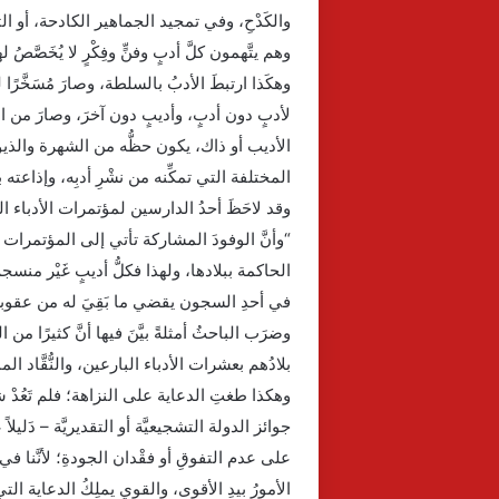
والكَدْحِ، وفي تمجيد الجماهير الكادحة، أو ا
وهم يتَّهمون كلَّ أدبٍ وفنٍّ وفِكْرٍ لا يُخَصَّص
وهكَذا ارتبطَ الأدبُ بالسلطة، وصارَ مُسَخَّرًا
لأدبٍ دون أدبٍ، وأديبٍ دون آخرَ، وصارَ من الظ
الأديب أو ذاك، يكون حظُّه من الشهرة والذيوع
المختلفة التي تمكِّنه من نشْرِ أدبِه، وإذاعته 
وقد لاحَظَ أحدُ الدارسين لمؤتمرات الأدباء العر
“وأنَّ الوفودَ المشاركة تأتي إلى المؤتمرات ل
الحاكمة ببلادها، ولهذا فكلُّ أديبٍ غَيْر منسجم ف
في أحدِ السجون يقضي ما بَقِيَ له من عقوبة ل
وضرَب الباحثُ أمثلةً بيَّنَ فيها أنَّ كثيرًا من 
بلادُهم بعشرات الأدباء البارعين، والنُّقَّاد الم
وهكذا طغتِ الدعاية على النزاهة؛ فلم تَعُدْ ش
جوائز الدولة التشجيعيَّة أو التقديريَّة – دَليل
على عدم التفوقِ أو فقْدان الجودةِ؛ لأنَّنا 
الأمورُ بيدِ الأقوى، والقوي يملِكُ الدعاية التي