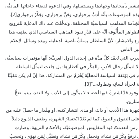
لتبشير بأمجادها وجهادها ومستقبلها، وفي الدعوة لقضاء حاجاتها الماديَّة،
ُ لهذه الموضوعات بأنَّه أدبٌ برجوازي، وفنٌّ برجوازي، وفِكْرٌ برجوازي[2].
 لخِدْمة المذاهبِ السياسيَّة المختلفة، وتدخَّلتْ عند ذاك الدعاية للترويج
واهر المأْلُوفة أنَّه على قَدْرِ نفوذ المذهب السياسي الذي يعتَنِقه هذا
 والانتِشار؛ لأنَّ السلطان يمتلكُ ناصية الدعاية، وبيده وسائل الإعلام
بين الناس.
ب التي تُعقَد كلَّ مدَّة في إحدى الدول العربيَّة: أنَّها مؤتمرات سياسيَّة،
ا لتمثِّل رجال الأدبِ والفِكْر في أقطارها؛ بل جاءت لتمثِّل السلطة
ي بَوْتَقة السياسة المحليَّة يُحْرَمُ من المشاركة، هذا إنْ لم يكن مُغَيَّبًا
جرأة لسانِه وتطاوله…”[3].
الوفود قدْ اشتركَ فيها أعضاء لا يمتُّون إلى الأدب ولا النقدِ، بينما تعجُّ
متازين.
هرة هذا الأديبِ أو ذاك، أو مدى انتشار كتبه، أو مِقْدار ما حصلَ عليه من
اً على التفوق والنبوغ، كما لم يَعُدْ انْحسارُ الشهرة، وضَعف الذيوع دليلاً
في زمنٍ انعدمتْ فيه المقاييس الموضوعيَّة، والأحكام النزيهة، وصارتِ
 ترفعُ ذِكْرَ مَن تشاء، وتخمل ذِكْرَ مَن تشاء، وتطبِّل لِمَن تهوَى، وتحجبُ