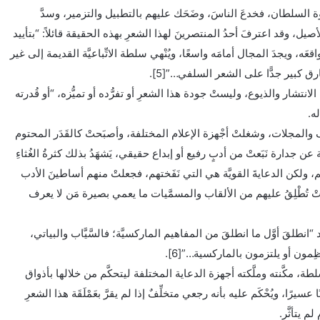
 السلطان، فخدعَ الناسَ، وضَحَك عليهم بالتطبيل والتزمير، وسدَّ
يل، وقد اعترفَ أحدُ المنتصرينَ لهذا الشعرِ بهذه الحقيقة قائلاً: “بتأييد
ه، ويجدَ المجال أمامَه واسعًا، ويُنْهي سلطة الاتِّباعيَّة القديمة إلى غير
ارق كبير جدًّا على الشعر السلفي…”[5].
لانتشار والذيوع، وليستْ جودة هذا الشعرِ أو تفرُّده أو تميُّزه، “أو قُدرته
ه.
ف والمجلات، وشغلتْ أجْهزة الإعلام المختلفة، وأصبَحتْ كالقَدَر المحتوم
 عن جدارة نَبَعتْ من أدبٍ رفيع أو إبداع حقيقي، يَشهَدُ بذلك كثرةُ الغُثاءِ
م، ولكن الدعايةَ القويَّة هي التي نَفَختهم، فجعلتْ منهم أساطينَ الأدب
 وراحتْ تُطْلِقُ عليهم من الألقاب والمسمَّيات ما يعمي بصيرة مَن لا يعرف
انطلقَ أوَّل ما انطلقَ من المفاهيم الماركسيَّة؛ فالسَّيَّاب والبياتي،
ِمون أو يلتزمون بالماركسية…”[6].
 مكَّنته وملَّكته أجهزة الدعاية المختلفة ليتحكَّم من خلالها بأذواق
سيرًا، ويُحْكَم عليه بأنه رجعي متخلِّفٌ إذا لم يقرَّ بعَمْلَقَة هذا الشعرِ
م يتأثَّر.