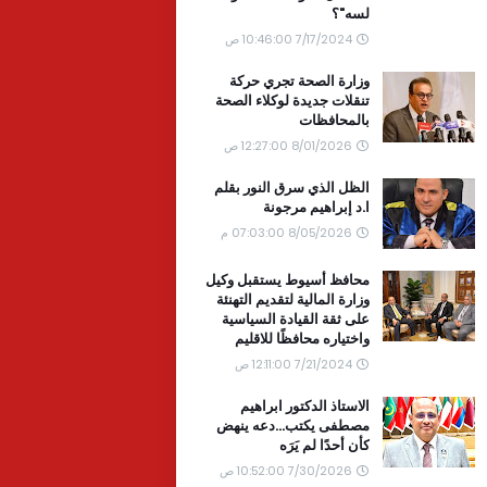
لسه"؟
7/17/2024 10:46:00 ص
وزارة الصحة تجري حركة
تنقلات جديدة لوكلاء الصحة
بالمحافظات
8/01/2026 12:27:00 ص
الظل الذي سرق النور بقلم
ا.د إبراهيم مرجونة
8/05/2026 07:03:00 م
محافظ أسيوط يستقبل وكيل
وزارة المالية لتقديم التهنئة
على ثقة القيادة السياسية
واختياره محافظًا للاقليم
7/21/2024 12:11:00 ص
الاستاذ الدكتور ابراهيم
مصطفى يكتب...دعه ينهض
كأن أحدًا لم يَرَه
7/30/2026 10:52:00 ص