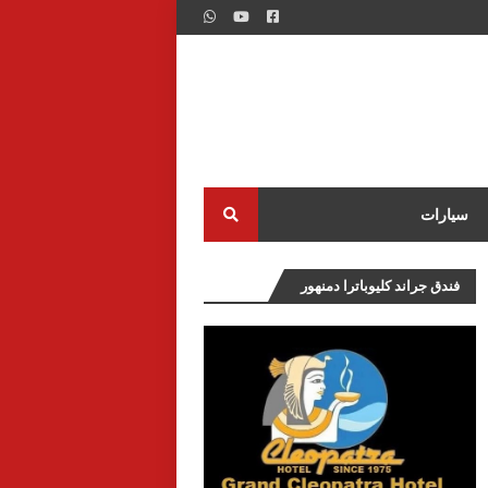
سيارات
فندق جراند كليوباترا دمنهور