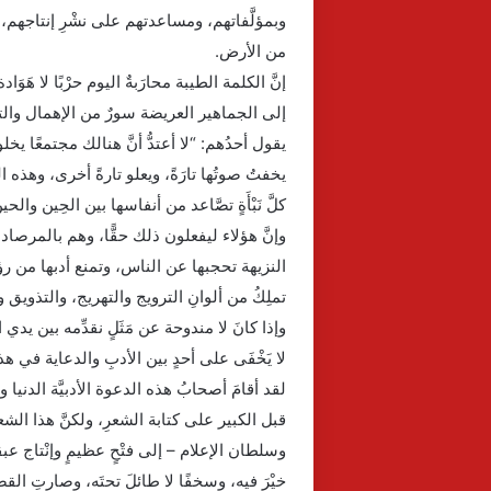
وبمؤلَّفاتهم، ومساعدتهم على نشْرِ إنتاجهم،
من الأرض.
إنَّ الكلمة الطيبة محارَبةٌ اليوم حرْبًا لا 
إلى الجماهير العريضة سورٌ من الإهمال والتنا
يقول أحدُهم: “لا أعتدُّ أنَّ هنالك مجتمعًا يخلو
يخفتُ صوتُها تارَةً، ويعلو تارةً أخرى، وهذه ا
كلَّ نَبْأَةٍ تصَّاعد من أنفاسها بين الحِين والحين…
وإنَّ هؤلاء ليفعلون ذلك حقًّا، وهم بالمرصاد 
النزيهة تحجبها عن الناس، وتمنع أدبها من رؤية ال
تملِكُ من ألوانِ الترويج والتهريج، والتذويق و
وإذا كانَ لا مندوحة عن مَثَلٍ نقدِّمه بين يد
لا يَخْفَى على أحدٍ بين الأدبِ والدعاية في هذه 
لقد أقامَ أصحابُ هذه الدعوة الأدبيَّة الدنيا و
قبل الكبير على كتابة الشعرِ، ولكنَّ هذا الشعرَ
وسلطان الإعلام – إلى فتْحٍ عظيمٍ وإنْتاج عبقري
خيْرَ فيه، وسخفًا لا طائلَ تحتَه، وصارتِ القص