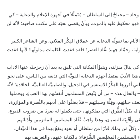
سما وجاد – محتاجٌ إلى السلطان – مُتَمثِّلاً في أجهزة الإعلام والدعاية – كي
ا فهو محكومٌ عليه بالموت، وبأنْ يقضي نحبَه على مكتب صاحبه؛ لأنَّه لن
لأيام بما تقولُه الدعاية عن عملاق الفِكْر الفلاني، وعن الشاعر الكبير
اية، وحمَّاد جهبذ نقَّاد العصر؛ فلقد فقدتِ الكلمات مدلولَها؛ لأنها فقدت
ي ينالَ منزلته، ويتبوَّأ المكانة التي تليق به بعد أنْ زحزحتْه عنها الآداب
هذا الأدبُ يفتقدُ أجهزة الدعاية القويَّة التي تذيعه بين الناس، على نحو
تي أفرزها الفِكْرُ الاستشراقي الدخيل، والصليبيَّة العالميَّة الحاقدة؛ لأنَّه
ّ – والحال هذه – من أن يَنْهضَ المسلمون أنفسُهم بهذا العبءِ، ويحملوا
لتِهم، وقِلَّة وسيلتِهم – فلا يضنُّوا على أدبِهم بالنُّصرة والمؤازرة،
له بكلِّ الطُّرق التي يملكونها، حتى يكفلوا له ضربًا من ضروب الذيوع،
 وأقْبِيَة النسيان، وهذا واجبُ نُقَّاد المسلمين الملتزمين وأُدَبائهم
 وكلِّ مَن يملك قَدْرًا من سلطان أو نفوذ ينفعُ بهما في هذا الميْدان.
ء المسلمين المخلِصين الشُّرَفاء؛ بالكتابة عنهم، والتعريف بهم