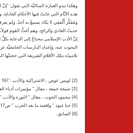
وهكذا تبدو العبارة المثاليَّة التي تقول: “إنّ
هذه الأيَّام التي غابتْ فيها الأحكام العادلة،
ومُفَكِّر أَلْمَعِي لا يَكاد يسمعُ به أحدٌ، ول
حديثُ الغادي والرائح، وهم أغثُّ القومِ قولاً،
إنَّ الأدبَ الإسلامي محتاجٌ إلى الدعاية بكلّ
البحوث عنه، وإعدادِ الدارسات الجامعيَّة عن 
تلاميذَه بتلك الأقلامِ الشريفة التي حجبَتْها
[2] لويس عوض ، الاشتراكية والأدب : 167
[3] شيخة جمعة ، مقال ” مؤتمرات أدباء العرب ” ضمن كتاب ” قضايا الأدب العربي” ص167 ” نش الجامعة التونسية
[4] محمود الحوت ، مقال ” الثورة والأدب “في كتاب ” دور الأدب في معركة التحرير والبناء ” ص165 “بغداد :1965
[5] حنا عبود ” واقعية ما بعد الحرب ” ص117 ” منشورات : اتحاد الكتاب العرب – دمشق “
[6] السابق.