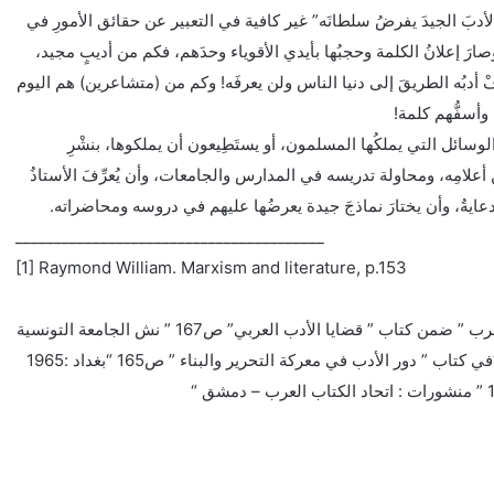
َ الأدبَ الجيدَ يفرضُ سلطانَه” غير كافية في التعبير عن حقائق الأمورِ في
 وصارَ إعلانُ الكلمة وحجبُها بأيدي الأقوياء وحدَهم، فكم من أديبٍ مجيد،
م يعرفْ أدبُه الطريقَ إلى دنيا الناس ولن يعرفَه! وكم من (متشاعرين) هم اليوم
 وأسفُّهم كلمة!
ِ الوسائل التي يملكُها المسلمون، أو يستَطِيعون أن يملكوها، بنشْرِ
أعلامِه، ومحاولة تدريسه في المدارس والجامعات، وأن يُعرِّفَ الأستاذُ
 الدعايةُ، وأن يختارَ نماذجَ جيدة يعرضُها عليهم في دروسه ومحاضراته.
________________________________________
[1] Raymond William. Marxism and literature, p.153