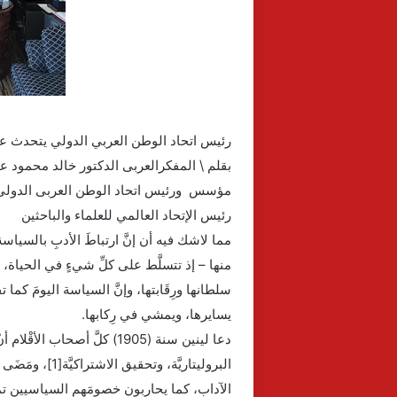
رئيس اتحاد الوطن العربي الدولي يتحدث عن
بقلم \ المفكرالعربى الدكتور خالد محمود ع
مؤسس ورئيس اتحاد الوطن العربى الدولى
رئيس الإتحاد العالمي للعلماء والباحثين
مما لاشك فيه أن إنَّ ارتباطَ الأدبِ بالسياسة أم
منها – إذ تتسلَّط على كلِّ شيءٍ في الحياة، ما
سلطانها ورِقَابتها، وإنَّ السياسة اليومَ كما
يسايرها، ويمشي في رِكابها.
دعا لينين سنة (1905) كلَّ أصحا
البروليتاريَّة،
الآداب، كما يحاربون خصومَهم السياسيين تمامًا، 