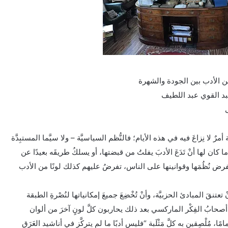
 الأدب بين الجودة والشهرة
بد القوي عبد اللطيف
رٌ لا نِزاعَ فيه في هذه الأيام؛ فالنُّظم السياسيَّة – ولا سيَّما المستبِدَّة
 كان لها أنْ تَدَعَ الأدبَ يفلتُ من قبضتها، أو يسلكُ طريقَه بعيدًا عن
 تفرض نُظُمَها وقوانينها على الناس، تفرضُ عليهم كذلك لونًا من الأدب
ب الأقْلام أنْ تعتنقَ المبادئ الحزبيَّة، وأنْ تُخْضِعَ جميعَ إمكانياتها لنُصْرةِ الطبقة
 وتحقيق الاشتراكيَّة[1]، ومَضَى أصحابُ الفِكْر الماركسي بعد ذلك يحاربون كلَّ لونٍ آخرَ من ألوان
مُلْصِقين به كلَّ مَثْلَبة “فليس أدبًا ما لم يتركَّز في أناشيد العَرَقِ