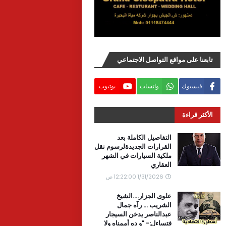
تابعنا على مواقع التواصل الاجتماعي
فيسبوك
واتساب
يوتيوب
الأكثر قراءة
التفاصيل الكاملة بعد
القرارات الجديدةلرسوم نقل
ملكية السيارات في الشهر
العقاري
1/31/2026 12:22:00 ص
علوى الجزار....الشيخ
الشريب ... رآه جمال
عبدالناصر يدخن السيجار
فتساءل:- "و ده أممناه ولا