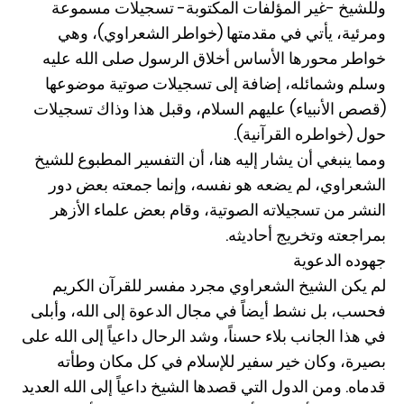
وللشيخ -غير المؤلفات المكتوبة- تسجيلات مسموعة
ومرئية، يأتي في مقدمتها (خواطر الشعراوي)، وهي
خواطر محورها الأساس أخلاق الرسول صلى الله عليه
وسلم وشمائله، إضافة إلى تسجيلات صوتية موضوعها
(قصص الأنبياء) عليهم السلام، وقبل هذا وذاك تسجيلات
حول (خواطره القرآنية).
ومما ينبغي أن يشار إليه هنا، أن التفسير المطبوع للشيخ
الشعراوي، لم يضعه هو نفسه، وإنما جمعته بعض دور
النشر من تسجيلاته الصوتية، وقام بعض علماء الأزهر
بمراجعته وتخريج أحاديثه.
جهوده الدعوية
لم يكن الشيخ الشعراوي مجرد مفسر للقرآن الكريم
فحسب، بل نشط أيضاً في مجال الدعوة إلى الله، وأبلى
في هذا الجانب بلاء حسناً، وشد الرحال داعياً إلى الله على
بصيرة، وكان خير سفير للإسلام في كل مكان وطأته
قدماه. ومن الدول التي قصدها الشيخ داعياً إلى الله العديد