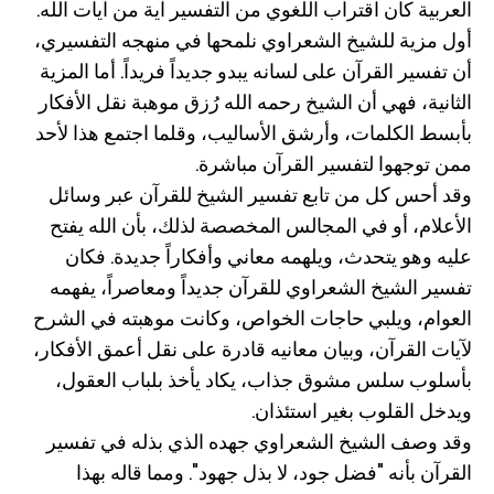
العربية كان اقتراب اللغوي من التفسير آية من آيات الله.
أول مزية للشيخ الشعراوي نلمحها في منهجه التفسيري،
أن تفسير القرآن على لسانه يبدو جديداً فريداً. أما المزية
الثانية، فهي أن الشيخ رحمه الله رُزق موهبة نقل الأفكار
بأبسط الكلمات، وأرشق الأساليب، وقلما اجتمع هذا لأحد
ممن توجهوا لتفسير القرآن مباشرة.
وقد أحس كل من تابع تفسير الشيخ للقرآن عبر وسائل
الأعلام، أو في المجالس المخصصة لذلك، بأن الله يفتح
عليه وهو يتحدث، ويلهمه معاني وأفكاراً جديدة. فكان
تفسير الشيخ الشعراوي للقرآن جديداً ومعاصراً، يفهمه
العوام، ويلبي حاجات الخواص، وكانت موهبته في الشرح
لآيات القرآن، وبيان معانيه قادرة على نقل أعمق الأفكار،
بأسلوب سلس مشوق جذاب، يكاد يأخذ بلباب العقول،
ويدخل القلوب بغير استئذان.
وقد وصف الشيخ الشعراوي جهده الذي بذله في تفسير
القرآن بأنه "فضل جود، لا بذل جهود". ومما قاله بهذا