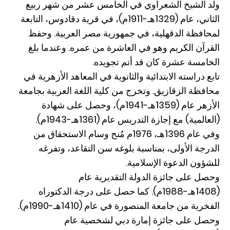
ولد الشيخ الشعراوي في الخامس عشر من شهر ربيع
الثاني، عام (1329هـ-1911م)، في قرية دقادوس، التابعة
لمحافظة الدقهلية، في جمهورية مصر العربية. وحفظ
القرآن الكريم وهو في العاشرة من عمره. وعندما بلغ
الخامسة عشرة كان قد أتم تجويده.
تابع دراسته الابتدائية والثانوية في المعاهد الأزهرية في
محافظة الزقازيق. وتخرج من كلية اللغة العربية بجامعة
الأزهر عام (1359هـ-1941م)، وحصل على شهادة
(العالمية) مع إجازة التدريس عام (1361هـ-1943م).
وفي عام 1396هـ، 1976م مُنح وسام الاستحقاق من
الدرجة الأولى، بمناسبة بلوغه سن التقاعد، وتفرغه
للشؤون الدعوة الإسلامية.
وحصل على جائزة الدولة التقديرية عام
(1408هـ-1988م). كما حصل على درجة الدكتوراه
الفخرية من جامعة المنصورة في عام (1410هـ-1990م).
وحصل على جائزة إمارة دبي لشخصية عام