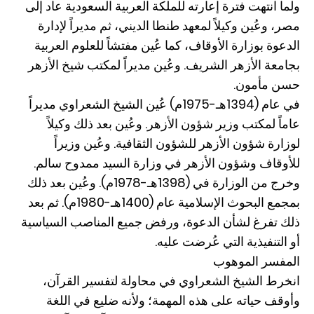
ولما انتهت فترة إعارته للملكة العربية السعودية عاد إلى
مصر، وعُين وكيلاً لمعهد طنطا الديني، ثم مديراً لإدارة
الدعوة بوزارة الأوقاف، كما عُين مفتشاً للعلوم العربية
بجامعة الأزهر الشريف. وعُين مديراً لمكتب شيخ الأزهر
حسن مأمون.
في عام (1394هـ-1975م) عُين الشيخ الشعراوي مديراً
عاماً لمكتب وزير شؤون الأزهر. وعُين بعد ذلك وكيلاً
لوزارة شؤون الأزهر للشؤون الثقافية. وعُين وزيراً
للأوقاف وشؤون الأزهر في وزارة السيد ممدوح سالم.
وخرج من الوزارة في (1398هـ-1978م). وعُين بعد ذلك
بمجمع البحوث الإسلامية عام (1400هـ-1980م). ثم بعد
ذلك تفرغ لشأن الدعوة، ورفض جميع المناصب السياسية
أو التنفيذية التي عُرضت عليه.
المفسر الموهوب
انخرط الشيخ الشعراوي في محاولة لتفسير القرآن،
وأوقف حياته على هذه المهمة؛ ولأنه ضليع في اللغة