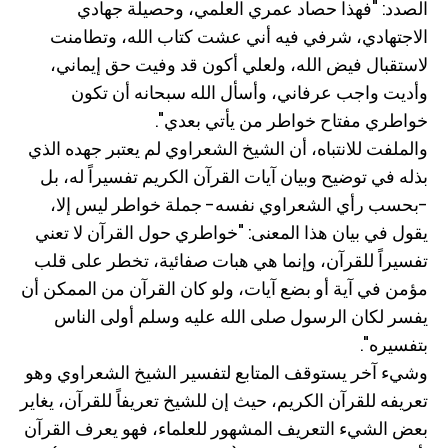
الصدد: "فهذا حصاد عمري العلمي، وحصيلة جهادي
الاجتهادي، شرفي فيه أني عشت كتاب الله، وتطامنت
لاستقبال فيض الله، ولعلي أكون قد وفيت حق إيماني،
وأديت واجب عرفاني، وأسأل الله سبحانه أن تكون
خواطري مفتاح خواطر من يأتي بعدي".
والملفت للانتباه، أن الشيخ الشعراوي لم يعتبر جهده الذي
بذله في توضيح وبيان آيات القرآن الكريم تفسيراً له، بل
-بحسب رأي الشعراوي نفسه- جملة خواطر ليس إلا،
يقول في بيان هذا المعنى: "خواطري حول القرآن لا تعني
تفسيراً للقرآن، وإنما هي هبات صفائية، تخطر على قلب
مؤمن في آية أو بضع آيات، ولو كان القرآن من الممكن أن
يفسر لكان الرسول صلى الله عليه وسلم أولى الناس
بتفسيره".
وشيء آخر يستوقف المتابع لتفسير الشيخ الشعراوي وهو
تعريفه للقرآن الكريم، حيث إن للشيخ تعريفاً للقرآن، يغاير
بعض الشيء التعريف المشهور للعلماء، فهو يعرف القرآن