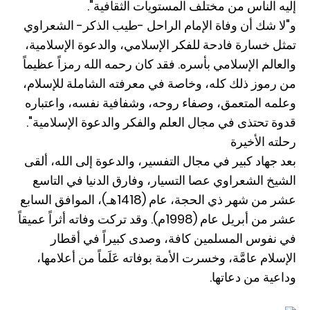
إليه الناس من مختلف المستويات الثقافية".
و"لا شك أن وفاة الإمام الراحل -طيب الذكر- الشعراوي
تمثل خسارة فادحة للفكر الإسلامي، والدعوة الإسلامية،
والعالم الإسلامي بأسره. فقد كان رحمه الله رمزاً عظيماً
من رموز ذلك كله، وخاصة في معرفته الشاملة للإسلام،
وعلمه المتعمق، وصفاء روحه، وشفافية نفسه، واعتباره
قدوة تحتذى في مجال العلم والفكر والدعوة الإسلامية".
رحلته الأخيرة
بعد جهاد كبير في مجال التفسير، والدعوة إلى الله، ألقى
الشيخ الشعراوي عصا التسيار، وفارق الدنيا في التاسع
عشر من شهر ذي الحجة، عام (1418هـ)، الموافق السابع
عشر من أبريل عام (1998م). وقد تركت وفاته أثراً عميقاً
في نفوس المسلمين كافة، وصدى كبيراً في أقطار
الإسلام عامَّة، وخسرت الأمة بوفاته عَلَماً من أعلامها،
وداعية من دعاتها.