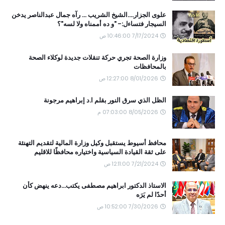
علوى الجزار....الشيخ الشريب ... رآه جمال عبدالناصر يدخن
السيجار فتساءل:- "و ده أممناه ولا لسه"؟
7/17/2024 10:46:00 ص
وزارة الصحة تجري حركة تنقلات جديدة لوكلاء الصحة
بالمحافظات
8/01/2026 12:27:00 ص
الظل الذي سرق النور بقلم ا.د إبراهيم مرجونة
8/05/2026 07:03:00 م
محافظ أسيوط يستقبل وكيل وزارة المالية لتقديم التهنئة
على ثقة القيادة السياسية واختياره محافظًا للاقليم
7/21/2024 12:11:00 ص
الاستاذ الدكتور ابراهيم مصطفى يكتب...دعه ينهض كأن
أحدًا لم يَرَه
7/30/2026 10:52:00 ص