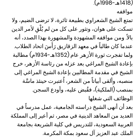
(1418هـ-1998م).
مواقفه
تمتع الشيخ الشعراوي بطبيعة ثائرة، لا ترضى الضيم، ولا
تسكت على هوان، وتثور على كل من لم يُلْقِ لأمر الدين
بالاً. ومن مواقفه المشهودة والمشهورة بهذا الصدد، أنه
عندما كان طالباً في معهد الزقازيق رَأَسَ اتحاد الطلاب.
ولما تفجرت ثورة الأزهر عام (1352هـ-1934م) مطالبة
بإعادة الشيخ المراغي بعد عزله من رئاسة الأزهر، خرج
الشيخ في مقدمة المطالبين بإعادة الشيخ المراغي إلى
منصبه، وألقى أبياتاً من الشعر، اُعتبرت حينئذ ماسَّة
بمنصب (الملكية)، فقُبض عليه، وأودع السجن.
الوظائف التي شغلها
بعد أن أنهى الشيخ دراسته الجامعية، عمل مدرساً في
العديد من المعاهد الدينية في مصر، ثم أعير إلى المملكة
العربية السعودية، للتدريس في كلية الشريعة بجامعة
الملك عبد العزيز آل سعود بمكة المكرمة.