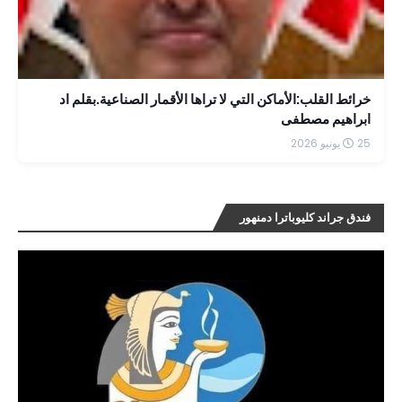
خرائط القلب:الأماكن التي لا تراها الأقمار الصناعية.بقلم اد
ابراهيم مصطفى
25 يونيو 2026
فندق جراند كليوباترا دمنهور