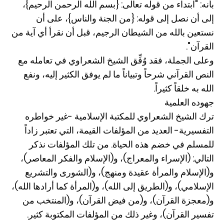
بأنه: "ابتداء من قوله تعالى: {بسم الله الرحمن الرحيم}،
إلى أن نصل إلى قوله: {من الجنة والناس}، على أن
نستعين بالله من الشيطان الرجيم، قبل أن نقرأ أي آية من
القرآن".
وعلى الجملة، فقد وُفِّق الشيخ الشعراوي في تعامله مع
النص القرآني شرحاً وتبياناً ما لم يوفق الكثير إليه، ونفع
الله به خلقاً كثيراً.
جهوده العلمية
ترك الشيخ الشعراوي للمكتبة الإسلامية -غير خواطره
التفسيرية- العديد من المؤلفات القيمة، التي تعتبر زاداً
للمسلم في خضم هذه الحياة. من تلك المؤلفات نذكر
التالي: (الإسراء والمعراج)، و(الإسلام والفكر المعاصر)،
و(الإسلام والمرأة عقيدة ومنهج)، و(الشورى والتشريع
الإسلامي)، و(الطريق إلى الله)، و(المرأة كما أرادها الله)،
و(معجزة القرآن)، و(من فيض القرآن)، و(المنتخب من
تفسير القرآن)، وغير ذلك من المؤلفات المكتوبة كثير.