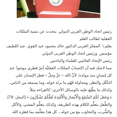
رئيس اتحاد الوطن العربي الدولي يتحدث عن تنمية الملكات
العقلية لطالب العلم
بقلم \ المفكر العربى الدكتور خالد محمود عبد القوي عبد اللطيف
مؤسس ورئيس اتحاد الوطن العربى الدولي
رئيس الإتحاد العالمي للعلماء والباحثين
مما لاشك فيه أن اكتسابُ الملكات العقليَّة أمرٌ فطري موجودٌ عند
كل إنسانٍ منذ مولده؛ لأنَّ الله – عزَّ وجلَّ – فطرَ الإنسان على
التأمُّل والنظر، ومحاولة فَهْم ما يراه حوله، وما يسمعه من الناس،
وكذلك ما يطَّلِع عليه بالوسائل الأخرى؛ كالقراءة مثلاً.
﴿ وَجَعَلَ لَكُمُ السَّمْعَ وَالْأَبْصَارَ وَالْأَفْئِدَةَ لَعَلَّكُمْ تَشْكُرُونَ ﴾ [النحل: 78].
والطِّفل يتعلَّم الكلام بهذه الطريقة، وكذلك يتعلَّم المشي، والأكل
والشُّرب، والتجاوب مع من حوله… كل هذا يتعلَّمه بما فطره الله