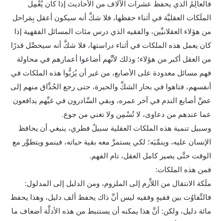
فالعالِمُ الذي يحفظ عشرات الآلاف من الأحاديث إذا كان يُعْمِل
الملَكات العقليَّة في أثناء حفظها، فلا شكَّ أنه سيكون أعقل بِمَراحل
من هؤلاء العقلانيِّين، والفقيه الذي درس مئات المسائل الفقهية إذا
كان يعمل هذه الملكات في أثناء دراستها، فلا شكَّ أنه سيحصِّل قدرًا
من العقل أكبر من هؤلاء؛ وذلك لأنَّهم أضاعوا أعمارهم في محاولة
فهم مسائل معدودة على الأصابع، من غير أن يُرَبُّوا هذه الملكات في
أنفسهم، فتاهوا في بحار الشكِّ والحيرة، حتى رجع الحُذَّاق منهم إلى
عضِّ أصابع الندم في آخر عمره، وبقي السَّادرون في غيِّهم يدافعون
عما عندهم من دعاوى، لا تُسْمِن ولا تغني من جوع.
وسبيل تنمية هذه الملكات العقلية سبيلٌ فطري، ينبغي أن يحافظ
الإنسان عليه، وينمِّيَه؛ لكي يستمرَّ معه بقية حياته، فينمو ويتطوَّر مع
الوقت حتَّى يصير كامل العقل، تام الفهم.
فمن هذه الملكات:
ملَكة الانتقال من اللاَّزم إلى الملزوم، ومن الدليل إلى المدلول:
فالتَّفاوُت بين فقيهٍ وفقيه ليس أنَّ ذاك يحفظ ألف دليل، وهذا يحفظ
مائة دليل، ولكن: أنَّ هذا يمكنه أن يستنبط من هذه الأدلَّة أضعاف ما