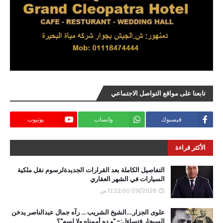
تابعنا على مواقع التواصل الاجتماعي
فيسبوك
واتساب
يوتيوب
الأكثر قراءة
التفاصيل الكاملة بعد القرارات الجديدةلرسوم نقل ملكية
السيارات في الشهر العقاري
1/31/2026 12:22:00 ص
علوى الجزار....الشيخ الشريب ... رآه جمال عبدالناصر يدخن
السيجار فتساءل:- "و ده أممناه ولا لسه"؟