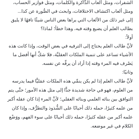
الشفرات، ومثل ألعاب الذَّاكرة والكلمات، ومثل فوازير الحساب،
ومثل ألعاب اكتشاف الاختلافات، وابحث في الصُّورة عن كذا…
إلى غير ذلك من الألعاب التي يراها بعض الناس شيئًا تافهًا لا يليق
بطالب العلم أن يضيع وقته فيه، وهذا خطأ؛ لماذا؟
أولاً:
لأنَّ طالب العلم يحتاج إلى الترفيه في بعض الوقت، وإذا كانت هذه
الأشياء تساعد على تنمية الملكات العقليَّة، فلا شكَّ أنها أفضل ما
يَصْرف فيه المرء وقته إذا أراد أن يرفِّه عن نفسه.
وثانيًا:
لأنَّ طالب العلم إذا لم يكن ينمِّي هذه الملكات عمَليًّا فيما يدرسه
من العلوم، فهو في حاجة شديدة جدًّا إلى مثل هذه الأمور؛ حتَّى يتم
التوافق بين بنائه العلمي وبنائه العقلي؛ لأنَّ المرء إذا كان عقله أكبر
من علمه كثيرًا، حمله ذلك أحيانًا على الشُّذوذ والتطرُّف، وإذا كان
علمه أكبر من عقله كثيرًا، حمله ذلك أحيانًا على سوء الفهم، ووَضْع
الكلام في غير موضعه.