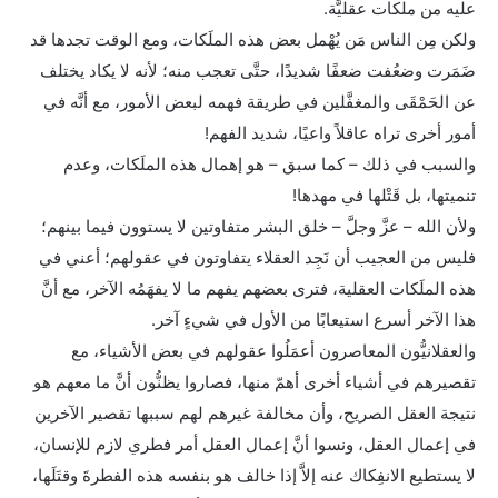
عليه من ملكات عقليَّة.
ولكن مِن الناس مَن يُهْمل بعض هذه الملَكات، ومع الوقت تجدها قد
ضَمَرت وضعُفت ضعفًا شديدًا، حتَّى تعجب منه؛ لأنه لا يكاد يختلف
عن الحَمْقَى والمغفَّلين في طريقة فهمه لبعض الأمور، مع أنَّه في
أمور أخرى تراه عاقلاً واعيًا، شديد الفهم!
والسبب في ذلك – كما سبق – هو إهمال هذه الملَكات، وعدم
تنميتها، بل قَتْلها في مهدها!
ولأن الله – عزَّ وجلَّ – خلق البشر متفاوتين لا يستوون فيما بينهم؛
فليس من العجيب أن نَجِد العقلاء يتفاوتون في عقولهم؛ أعني في
هذه الملَكات العقلية، فترى بعضهم يفهم ما لا يفهَمُه الآخر، مع أنَّ
هذا الآخر أسرع استيعابًا من الأول في شيءٍ آخر.
والعقلانيُّون المعاصرون أعمَلُوا عقولهم في بعض الأشياء، مع
تقصيرهم في أشياء أخرى أهمّ منها، فصاروا يظنُّون أنَّ ما معهم هو
نتيجة العقل الصريح، وأن مخالفة غيرهم لهم سببها تقصير الآخرين
في إعمال العقل، ونسوا أنَّ إعمال العقل أمر فطري لازم للإنسان،
لا يستطيع الانفِكاك عنه إلاَّ إذا خالف هو بنفسه هذه الفطرةَ وقتَلَها،