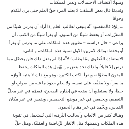
ومنها: اكتشاف الاحتمالات وتدبر الممكنات:
وقديمًا قال بعض السلف: لا يعلم المرء حقَّ العلم حتى يرى للكلام
وجوهًا.
… إلخ؛ فالمقصود أنَّه ينبغي لطالب العلم إذا أراد أن يدرس شيئًا من
المقرَّرات، أو يحفظ شيئًا من المتون، أو يقرأ شيئًا من الكتب، أن
يراعي – حالَ دراسته – تطبيقَ هذه الملكات على ما يدرس أو يقرأ
أو يحفظ؛ وذلك لأمرين: الأول تنمية هذه الملكات، والثاني:
الاستفادة القُصْوى مِمَّا يطلب؛ لأنَّه إذا لم يفعل ذلك فلن يحصِّل مما
درس إلا قليلاً، ولذلك نجد بعض من يُهْمل هذه الملكات يحفظ
المتون المطوَّلة، ويقرأ الكتب الكثيرة، وهو مع ذلك لا ينتبه لِلَوازم
ما يقرأ، ولا يطبِّقه على نفسه، ولا يعلم حدودَ ما فيه من صوابٍ أو
خطأ، ولا يستطيع أن يضعه في إطاره الصحيح، فيعمّم في غير محلِّ
التعميم، ويخصص في غير موضع التخصيص، ويقيس في غير مكان
القياس، ويَجْمد في غير مقام الجمود.
وهناك كثير من الألعاب وأساليب التَّرفيه التي تُستعمل في تقوية
هذه الملكات وتنميتها؛ مثل الألغاز الرِّياضية والعقليَّة، ومثل حلِّ