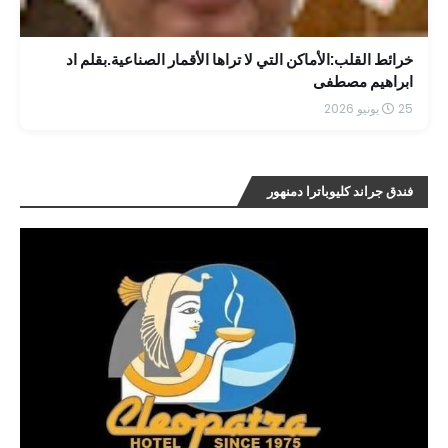
خرائط القلب:الأماكن التي لا تراها الأقمار الصناعية.بقلم اد
ابراهيم مصطفى
25 يونيو 2026
فندق جراند كليوباترا دمنهور