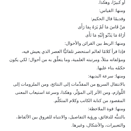
أو كبيرًا، وهكذا.
ومنها: القياس:
وقديمًا قال الحكيم:
مَنْ قَاسَ مَا لَمْ يَرَهُ بِمَا رَأَى
أرَاهُ مَا يَدْنُو إِلَيْهِ مَا نَأَى
ومنها: الربط بين القرائن والأحوال:
فإذا قرأ كلامًا لعالم استحضر تلقائيًّا العصر الذي يعيش فيه،
ومؤلفاته مثلاً، ومرتبته العلمية، وما يتعلَّق به من أحوال؛ لكي يكون
حكمُه بناء عليها.
ومنها: سرعة البديهة:
بالانتقال السريع من المقدِّمات إلى النتائج، ومن الملزومات إلى
اللَّوازم، ومن الأثر إلى المؤثِّر، وهكذا، وسرعة استيعاب المعنى
المقصود من كتابة الكاتب وكلام المتكلِّم.
ومنها: قوة الملاحظة:
بالتنبُّه للدقائق، ورؤية التفاصيل، والانتباه للفروق بين الألفاظ،
والتعبيرات، والأشكال، وغيرها.