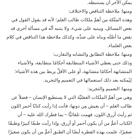
يمكن الآخر أن يستنبطه.
ومنها: ملاحظة التناقض والاختلاف:
وهذه الملَكة من أهمِّ ملكات طالب العلم؛ لأنه قد يقول القول في
بعض المسائل، ويبنيه على شيء، ولا ينتبه أنَّه في مسألة أخرى قد
نقض ما أصَّلَه وبناه على ضدِّه، وكذلك ملاحظة هذا التناقض في كلام
بعض العلماء.
ومنها: ملاحظة التطابق والتشابه والتقارب:
وذلك حتى يعطي الأشياء المتطابقة أحكامًا متطابقة، والأشياء
المتشابهة أحكامًا متشابهة، أو على الأقلِّ يربط بين هذه الأشياء؛
لِيُمكنه بعد ذلك استعمالها في التعميم والتجريد.
ومنها: التعميم والتجريد:
وهي من أهمِّ الملَكات العقليَّة التي لا يستطيع الإنسان – فضلاً عن
طالب العلم – أن يعيش مِن دونها، فأنت إذا رأيت كتابًا أحمر اللون
ثم رأيتَ أزرق اللون، فهمت تلقائيًّا – بما فطرك الله عليه – أن
الكتاب أعمُّ من أن يكون أحمر أو أزرق، وإذا رأيت طبقًا كبيرًا وطبقًا
صغيرًا، علمت بهذه الفطرة أيضًا أن الطبق أعمُّ من أن يكون صغيرًا