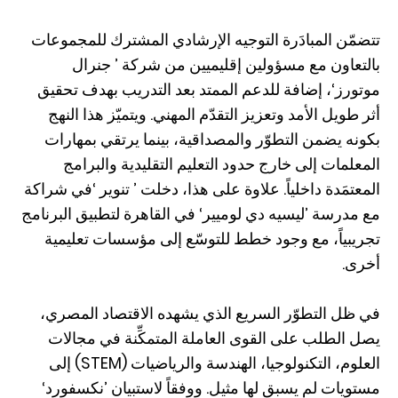
تتضمّن المبادَرة التوجيه الإرشادي المشترك للمجموعات
بالتعاون مع مسؤولين إقليميين من شركة ’ جنرال
موتورز‘، إضافة للدعم الممتد بعد التدريب بهدف تحقيق
أثر طويل الأمد وتعزيز التقدّم المهني. ويتميّز هذا النهج
بكونه يضمن التطوّر والمصداقية، بينما يرتقي بمهارات
المعلمات إلى خارج حدود التعليم التقليدية والبرامج
المعتمَدة داخلياً. علاوة على هذا، دخلت ’ تنوير ‘في شراكة
مع مدرسة ’ليسيه دي لوميير‘ في القاهرة لتطبيق البرنامج
تجريبياً، مع وجود خطط للتوسّع إلى مؤسسات تعليمية
أخرى.
في ظل التطوّر السريع الذي يشهده الاقتصاد المصري،
يصل الطلب على القوى العاملة المتمكِّنة في مجالات
العلوم، التكنولوجيا، الهندسة والرياضيات (STEM) إلى
مستويات لم يسبق لها مثيل. ووفقاً لاستبيان ’نكسفورد‘