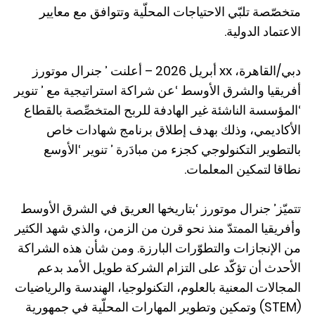
متخصّصة تلبّي الاحتياجات المحلّية وتتوافق مع معايير
الاعتماد الدولية.
دبي/القاهرة، xx أبريل 2026 – أعلنت ’ جنرال موتورز
أفريقيا والشرق الأوسط ‘عن شراكة استراتيجية مع ’ تنوير
‘المؤسسة الناشئة غير الهادفة للربح المتخصِّصة بالقطاع
الأكاديمي، وذلك بهدف إطلاق برنامج شهادات خاص
بالتطوير التكنولوجي كجزء من مبادَرة ’ تنوير ‘الأوسع
نطاقا لتمكين المعلمات.
تتميّز’ جنرال موتورز ‘بتاريخها العريق في الشرق الأوسط
وأفريقيا الممتدّ منذ نحو قرن من الزمن، والذي شهد الكثير
من الإنجازات والتطوّرات البارزة. ومن شأن هذه الشراكة
الأحدث أن تؤكّد على التزام الشركة طويل الأمد بدعم
المجالات المعنية بالعلوم، التكنولوجيا، الهندسة والرياضيات
(STEM) وتمكين وتطوير المهارات المحلّية في جمهورية