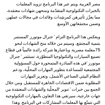
مصر العربية. ويتم عبر هذا البرنامج تزويد المعلمات
بالخبرات التكنولوجية المتقدّمة ومنحهن شهادات معتمَدة،
مما يعزّز تأثيرهن كمرشِدات وقائدات في مجالات عملهن
وضمن مجتمَعاتهن الأوسع.
ويعكس هذا البرنامج التزام ’ جنرال موتورز ‘المستمر
بتنمية المجتمَع، وسيتم من خلاله منح الشهادات لنحو
75معلمة مصرية. وباعتبارها شركة رائدة عالمياً في قطاع
تصنيع السيارات والتكنولوجيا المتطوّرة، تستثمر ’ جنرال
موتورز ‘في هذه المبادَرة المتمحورة حول المسؤولية
المجتمعية للمساعَدة بتطوير المهارات المحلّية، ودعم
النظام البيئي الصناعي الأشمل، وتعزيز المهارات
المطلوبة ضمن الاقتصادات الجاهزة للمستقبل. ومن خلال
الجمع بين خبرات ’ تنوير ‘المحلّية والشهادات المعتمَدة من
جهات خارجية، سيرتقي هذا التعاون بالمهارات التكنولوجية
التي تتمتّع بها المعلمات المشارِكات في البرنامج. وهذا