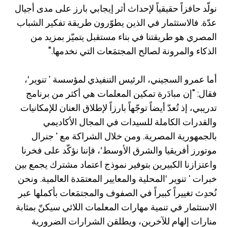
نولّد حافزاً حقيقياً لإحداث أثر إيجابي بارز على مدى أجيال
عدّة. فالاستثمار في الذين يطوّرون طريقة تفكير الشباب
المصري هو طريقتنا في بناء مستقبل يتميّز بمزيد من
الذكاء والمرونة لصالح المجتمَعات التي نخدمها."
أما عمرو السجيني، الرئيس التنفيذي لمؤسسة ’ تنوير‘،
فقال: "إن مبادَرة تمكين المعلمات هي أكثر من برنامج
تدريبي، إذ تُعدّ أيضاً توجّهاً بارزاً لإطلاق العنان للإمكانيات
والقدرات الكاملة للسيدات في المجال الأكاديمي
بالجمهورية المصرية. ومن خلال الشراكة مع ’ جنرال
موتورز أفريقيا والشرق الأوسط‘، فإننا نؤكّد على فخرنا
واعتزازنا الكبيرين بتوفير نموذج اعتماد مشترك يجمع بين
خبرات ’ تنوير ‘المحلية والمعايير المعتمَدة العالمية. ونحن
نُحدِث تغييراً كبيراً في الصفوف والمجتمَعات بأكملها عبر
الاستثمار في تنمية مهارات المعلمات اللائي سيكنّ بمثابة
منارات إلهام للآخرين، ويطلقن الشرارات الضرورية