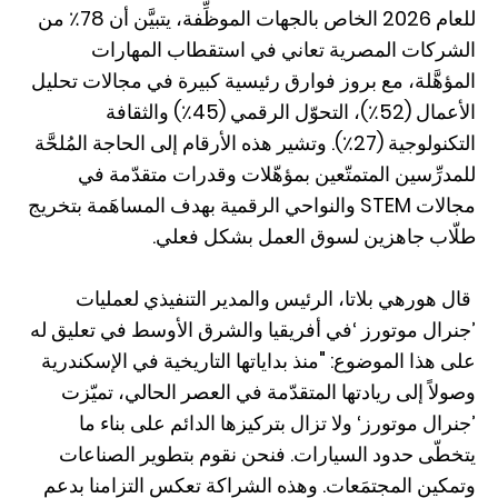
للعام 2026 الخاص بالجهات الموظِّفة، يتبيَّن أن 78٪ من
الشركات المصرية تعاني في استقطاب المهارات
المؤهَّلة، مع بروز فوارق رئيسية كبيرة في مجالات تحليل
الأعمال (52٪)، التحوّل الرقمي (45٪) والثقافة
التكنولوجية (27٪). وتشير هذه الأرقام إلى الحاجة المُلحَّة
للمدرِّسين المتمتّعين بمؤهّلات وقدرات متقدّمة في
مجالات STEM والنواحي الرقمية بهدف المساهَمة بتخريج
طلّاب جاهزين لسوق العمل بشكل فعلي.
قال هورهي بلاتا، الرئيس والمدير التنفيذي لعمليات
’جنرال موتورز ‘في أفريقيا والشرق الأوسط في تعليق له
على هذا الموضوع: "منذ بداياتها التاريخية في الإسكندرية
وصولاً إلى ريادتها المتقدّمة في العصر الحالي، تميّزت
’جنرال موتورز‘ ولا تزال بتركيزها الدائم على بناء ما
يتخطّى حدود السيارات. فنحن نقوم بتطوير الصناعات
وتمكين المجتمَعات. وهذه الشراكة تعكس التزامنا بدعم