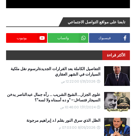
تابعنا على مواقع التواصل الاجتماعي
فيسبوك
واتساب
يوتيوب
الأكثر قراءة
التفاصيل الكاملة بعد القرارات الجديدةلرسوم نقل ملكية
السيارات في الشهر العقاري
1/31/2026 12:22:00 ص
علوى الجزار....الشيخ الشريب ... رآه جمال عبدالناصر يدخن
السيجار فتساءل:- "و ده أممناه ولا لسه"؟
7/17/2024 10:46:00 ص
الظل الذي سرق النور بقلم ا.د إبراهيم مرجونة
8/05/2026 07:03:00 م