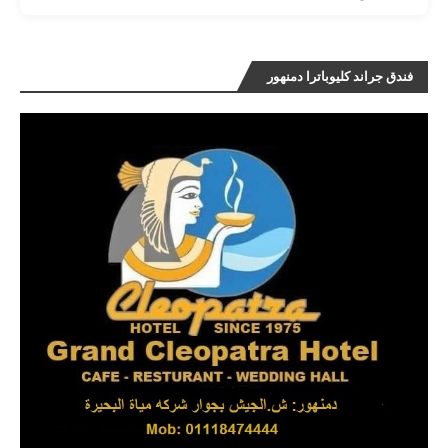
فندق جراند كليوباترا دمنهور