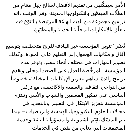
الأمر سيمكّنهن من تقديم الأفضل لصالح جيل متنامٍ من
الطلّاب المهتمّين بالتكنولوجيا الحديثة، وفي الوقت ذاته
ترسيخ مجموعة من القِيَم الهامّة المرتبطة بالتنوّع فيما
يتعلّق بالابتكارات المحلّية الحديثة والمتطوّرة.
تُعتبَر ’ تنوير ‘المؤسسة غير الهادفة للربح متخصِّصة بتوسيع
آفاق وإمكانيات الوصول إلى التعليم عالي الجودة، وكذلك
تطوير المهارات في مختلف أنحاء مصر. وتوفر هذه
المؤسسة، المرخَّصة للعمل على الصعيد المحلى وتقدم
برامج رائدة تساهم بتعزيز الإمكانيات المختلفة، خصوصاً
من النواحي الثقافية والعلمية والأكاديمية، مع تركيز
أساسي على تمكين المعلمين والشباب والأسر. وتلتزم
المؤسسة بتعزيز الابتكار في التعليم، وبالتحديد في
مجالات العلوم، التكنولوجيا، الهندسة والرياضيات – بينما
يتم التمسّك بقِيَم الشمولية والمسؤولية البيئية وخدمة
المجتمَعات التي تعاني من نقص في الخدمات.