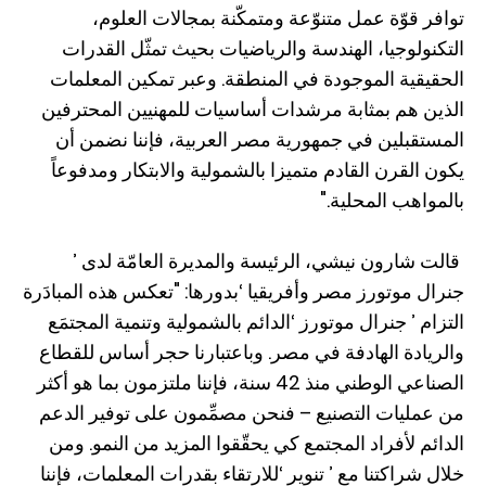
توافر قوّة عمل متنوّعة ومتمكّنة بمجالات العلوم،
التكنولوجيا، الهندسة والرياضيات بحيث تمثّل القدرات
الحقيقية الموجودة في المنطقة. وعبر تمكين المعلمات
الذين هم بمثابة مرشدات أساسيات للمهنيين المحترفين
المستقبلين في جمهورية مصر العربية، فإننا نضمن أن
يكون القرن القادم متميزا بالشمولية والابتكار ومدفوعاً
بالمواهب المحلية."
قالت شارون نيشي، الرئيسة والمديرة العامّة لدى ’
جنرال موتورز مصر وأفريقيا ‘بدورها: "تعكس هذه المبادَرة
التزام ’ جنرال موتورز ‘الدائم بالشمولية وتنمية المجتمَع
والريادة الهادفة في مصر. وباعتبارنا حجر أساس للقطاع
الصناعي الوطني منذ 42 سنة، فإننا ملتزمون بما هو أكثر
من عمليات التصنيع – فنحن مصمِّمون على توفير الدعم
الدائم لأفراد المجتمع كي يحقّقوا المزيد من النمو. ومن
خلال شراكتنا مع ’ تنوير ‘للارتقاء بقدرات المعلمات، فإننا