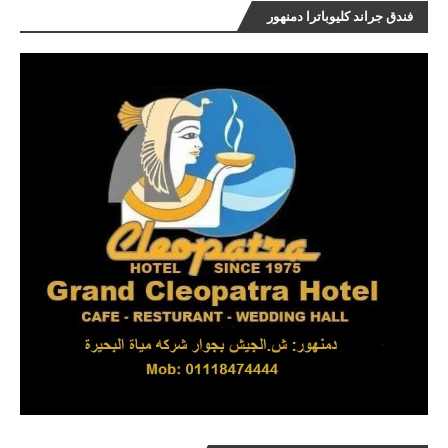
فندق جراند كليوباترا دمنهور