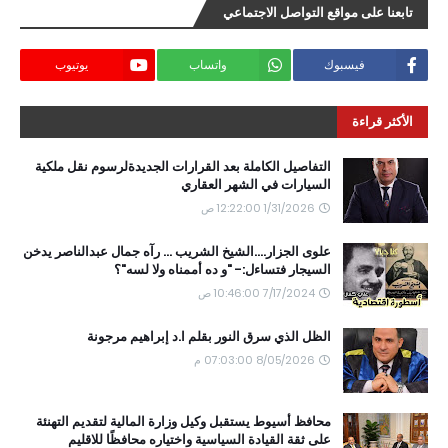
تابعنا على مواقع التواصل الاجتماعي
فيسبوك
واتساب
يوتيوب
الأكثر قراءة
التفاصيل الكاملة بعد القرارات الجديدةلرسوم نقل ملكية
السيارات في الشهر العقاري
1/31/2026 12:22:00 ص
علوى الجزار....الشيخ الشريب ... رآه جمال عبدالناصر يدخن
السيجار فتساءل:- "و ده أممناه ولا لسه"؟
7/17/2024 10:46:00 ص
الظل الذي سرق النور بقلم ا.د إبراهيم مرجونة
8/05/2026 07:03:00 م
محافظ أسيوط يستقبل وكيل وزارة المالية لتقديم التهنئة
على ثقة القيادة السياسية واختياره محافظًا للاقليم