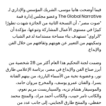
فيما أوضحت هانيا موسى، الشريك المؤسس والإداري لـ
The Global Narrative وعضو مجلس إدارة قمة
“صوت مصر”، أن النسخة الثانية من الجائزة شهدت تطورًا
كبيرًا في مستوى الأعمال المشاركة وتنوعها، مؤكدة أن
“الراوي” تستهدف بناء مساحة مستدامة لدعم الشباب
وتمكينهم من التعبير عن هويتهم وثقافتهم من خلال الفن
والإبداع.
وضمت لجنة التحكيم هذا العام أكثر من 28 شخصية من
أبرز صناع الفن والإبداع في مصر، برئاسة الإعلامي طارق
نور، وعضوية نخبة من الأسماء البارزة، من بينهم الفنانة
يسرا، والفنان عمرو يوسف، والمخرج مروان حامد،
والموسيقار هشام نزيه، والسيناريست مريم نعوم،
والكاتب تامر حبيب، والكاتب أحمد مراد، والمنتج محمد
حفظي، والمنتج طارق الجنايني، إلى جانب عدد من