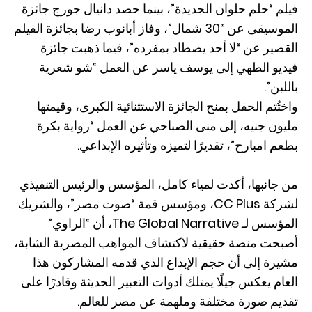
فيلم “حلم حلوان الجديدة”، بينما حصد دانيال جورج جائزة
الموسيقى عن “30 شمال”، وفاز أبانوب رضا بجائزة الفيلم
القصير عن “لا أحد يصطاد بمفرده”، فيما ذهبت جائزة
فيديو الطهي إلى يوسف ياسر عن العمل “شو شعرية
باللبن”.
واختُتم الحفل بمنح الجائزة الاستثنائية الكبرى، وقيمتها
مليون جنيه، إلى منى الصباحي عن العمل “رواية بكرة
بطعم امبارح”، تقديرًا لتميزه وتأثيره الإبداعي.
من جانبها، أكدت لمياء كامل، المؤسس والرئيس التنفيذي
لشركة CC Plus، ومؤسس قمة “صوت مصر”، والشريك
المؤسس لـ The Global Narrative، أن “الراوي”
أصبحت منصة حقيقية لاكتشاف المواهب المصرية الشابة،
مشيرة إلى أن حجم الإبداع الذي قدمه المشاركون هذا
العام يعكس جيلًا يمتلك أدوات التعبير الحديثة وقادرًا على
تقديم صورة مختلفة وملهمة عن مصر للعالم.