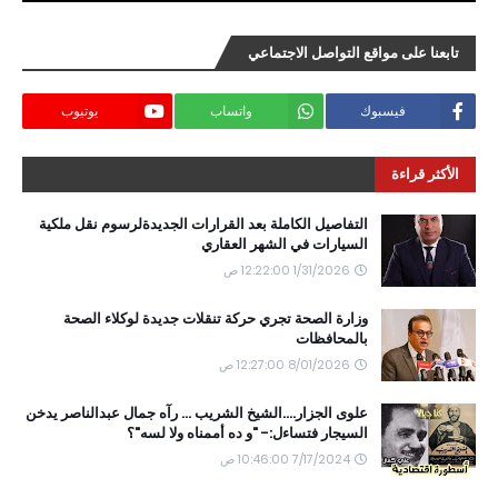
تابعنا على مواقع التواصل الاجتماعي
فيسبوك
واتساب
يوتيوب
الأكثر قراءة
التفاصيل الكاملة بعد القرارات الجديدةلرسوم نقل ملكية
السيارات في الشهر العقاري
1/31/2026 12:22:00 ص
وزارة الصحة تجري حركة تنقلات جديدة لوكلاء الصحة
بالمحافظات
8/01/2026 12:27:00 ص
علوى الجزار....الشيخ الشريب ... رآه جمال عبدالناصر يدخن
السيجار فتساءل:- "و ده أممناه ولا لسه"؟
7/17/2024 10:46:00 ص