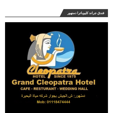
فندق جراند كليوباترا دمنهور