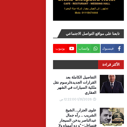
تابعنا على مواقع التواصل الاجتماعي
فيسبوك
واتساب
يوتيوب
الأكثر قراءة
التفاصيل الكاملة بعد
القرارات الجديدةلرسوم نقل
ملكية السيارات في الشهر
العقاري
1/31/2026 12:22:00 ص
علوى الجزار....الشيخ
الشريب ... رآه جمال
عبدالناصر يدخن السيجار
فتساءل:- "و ده أممناه ولا