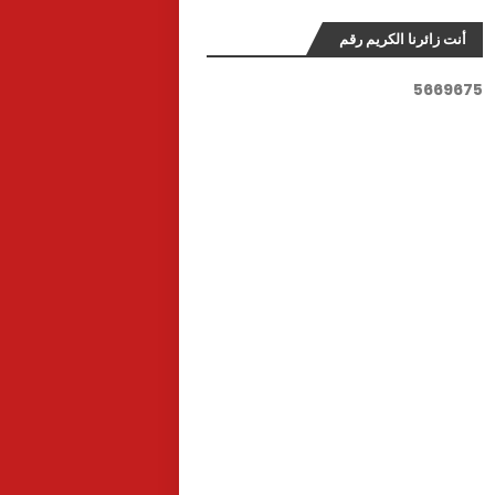
أنت زائرنا الكريم رقم
5
6
6
9
6
7
5