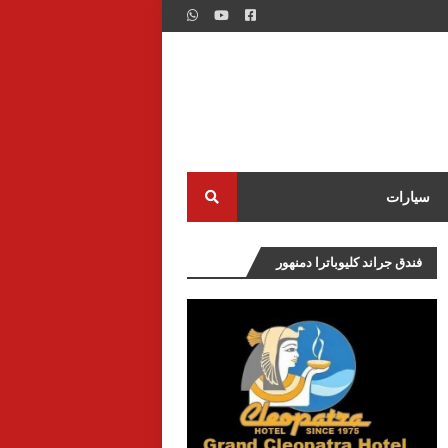
سيارات
فندق جراند كليوباترا دمنهور