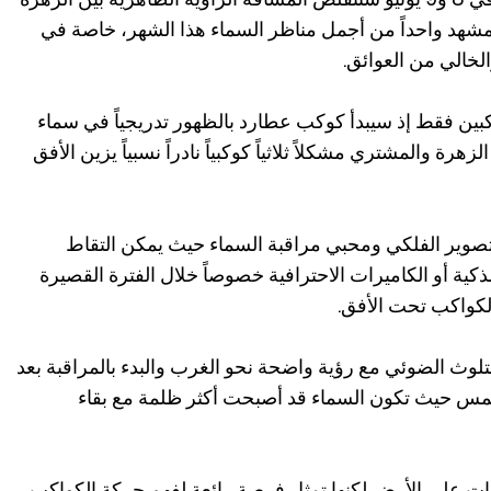
هد واحداً من أجمل مناظر السماء هذا الشهر، خاصة في
لخالي من العوائق.
ن فقط إذ سيبدأ كوكب عطارد بالظهور تدريجياً في سماء
هرة والمشتري مشكلاً ثلاثياً كوكبياً نادراً نسبياً يزين الأفق
لتصوير الفلكي ومحبي مراقبة السماء حيث يمكن التقاط
كية أو الكاميرات الاحترافية خصوصاً خلال الفترة القصيرة
لكواكب تحت الأفق.
تلوث الضوئي مع رؤية واضحة نحو الغرب والبدء بالمراقبة بعد
 غروب الشمس حيث تكون السماء قد أصبحت أكثر ظلمة مع بقاء
رات على الأرض لكنها تمثل فرصة رائعة لفهم حركة الكواكب