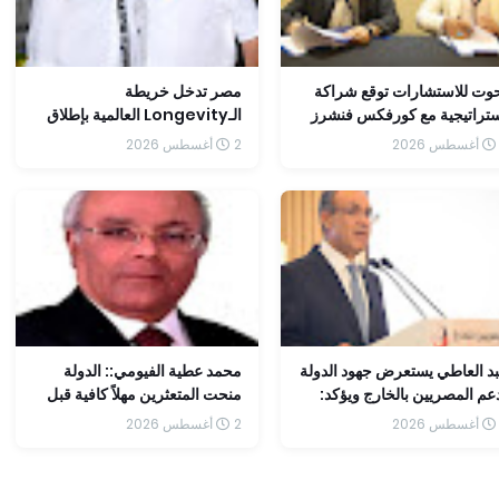
وت للاستشارات توقع شراكة
مصر تدخل خريطة
تراتيجية مع كورفكس فنشرز
الـLongevity العالمية بإطلاق
مكين الشركات من سد فجوة
"Egypt Molodost" كأول
2 أغسطس 2026
تنفيذ والتوسع في الأسواق
وجهة متكاملة لطب إطالة العمر
إقليمية
الصحي
د العاطي يستعرض جهود الدولة
محمد عطية الفيومي:: الدولة
عم المصريين بالخارج ويؤكد:
منحت المتعثرين مهلاً كافية قبل
وير الخدمات القنصلية أولوية
اتخاذ إجراءات السحب.
2 أغسطس 2026