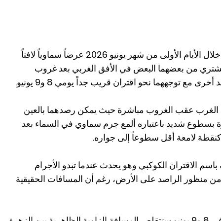
تشهد سماء السعودية والعالم العربي خلال الأيام الأولى من شهر يونيو 2026 عرضاً سماوياً لافتاً
مشتري من بعضهما البعض في الأفق الغربي بعد غروب
ى مع توجههما نحو اقتران قريب جداً يومي 8 و9 يونيو.
هة الغرب عقب الغروب مباشرة حيث يمكن رصدهما بالعين
ة بسطوع شديد باعتباره ألمع جرم سماوي في السماء بعد
نقطة لامعة أقل سطوعاً إلى جواره.
باسم الاقتران الكوكبي وهو يحدث عندما تبدو الأجرام
 من منظور الراصد على الأرض، رغم أن المسافات الحقيقية
ومع اقتراب موعد الاقتران الرئيسي في 8 و9 يونيو ستتقلص المسافة الزاوية الظاهرية بين الزهرة