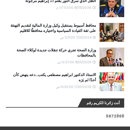
الظل الذي سرق النور بقلم ا.د إبراهيم مرجونة
8/05/2026 07:03:00 م
محافظ أسيوط يستقبل وكيل وزارة المالية لتقديم التهنئة
على ثقة القيادة السياسية واختياره محافظًا للاقليم
7/21/2024 12:11:00 ص
وزارة الصحة تجري حركة تنقلات جديدة لوكلاء الصحة
بالمحافظات
8/01/2026 12:27:00 ص
الاستاذ الدكتور ابراهيم مصطفى يكتب...دعه ينهض كأن
أحدًا لم يَرَه
7/30/2026 10:52:00 ص
أنت زائرنا الكريم رقم
5
6
7
2
8
6
8