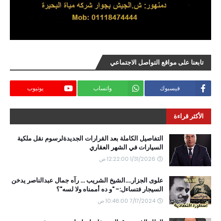
تابعنا على مواقع التواصل الاجتماعي
فيسبوك
واتساب
يوتيوب
الأكثر قراءة
التفاصيل الكاملة بعد القرارات الجديدةلرسوم نقل ملكية
السيارات في الشهر العقاري
1/31/2026 12:22:00 ص
علوى الجزار....الشيخ الشريب ... رآه جمال عبدالناصر يدخن
السيجار فتساءل:- "و ده أممناه ولا لسه"؟
7/17/2024 10:46:00 ص