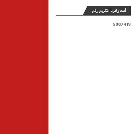
أنت زائرنا الكريم رقم
5
6
6
7
4
1
9