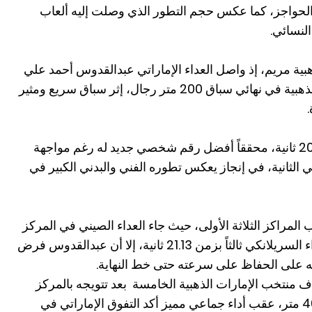
 الحواجز، كما عكس حجم التطور الذي وصلت إليه ألعاب
لنسائي.
ذهبية مريم، إذ واصل العداء الإماراتي عبدالقدوس أحمد علي
التألق الإماراتي بعدما توج بالميدالية الذهبية في نهائي سباق 200 متر رجال، إثر سباق سريع ومثير
وأنهى عبدالقدوس السباق بزمن 20.85 ثانية، محققاً أفضل رقم شخصي جديد له رغم مواجهة
سة بلغت سرعتها 1.6 متر في الثانية، في إنجاز يعكس تطوره الفني والبدني الكبير في
 المراكز الثلاثة الأولى، حيث جاء العداء الصيني في المركز
الثاني بزمن 21.12 ثانية، فيما حل العداء السريلانكي ثالثاً بزمن 21.13 ثانية، إلا أن عبدالقدوس فرض
ته على الحفاظ على سرعته حتى خط النهاية.
ف منتخب الإمارات الذهبية الخامسة بعد تتويجه بالمركز
الأول في سباق التتابع المختلط 4×400 متر، عقب أداء جماعي مميز أكد التفوق الإماراتي في