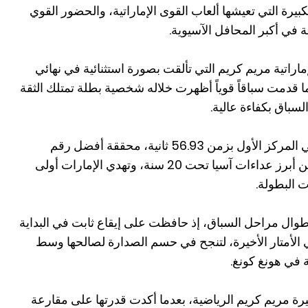
يرة التي تعيشها ألعاب القوى الإماراتية، والحضور القوي
 في أكبر المحافل الآسيوية.
إماراتية مريم كريم التي تألقت بصورة استثنائية في نهائي
 بعدما قدمت سباقاً قوياً أظهرت خلاله شخصية بطلة تمتلك الثقة
لسباق بكفاءة عالية.
وتمكنت مريم من عبور خط النهاية في المركز الأول بزمن 56.93 ثانية، محققة أفضل رقم
شخصي جديد لها، لتتفوق على نخبة من أبرز عداءات آسيا تحت 20 سنة، وتهدي الإمارات أولى
 البطولة.
اً طوال مراحل السباق، إذ حافظت على إيقاع ثابت في البداية
لأمتار الأخيرة، لتنجح في حسم الصدارة لصالحها وسط
 في هونغ كونغ.
رة مريم كريم الرياضية، بعدما أكدت قدرتها على مقارعة