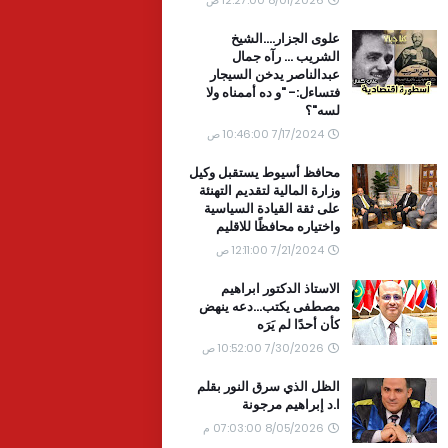
علوى الجزار....الشيخ
الشريب ... رآه جمال
عبدالناصر يدخن السيجار
فتساءل:- "و ده أممناه ولا
لسه"؟
7/17/2024 10:46:00 ص
محافظ أسيوط يستقبل وكيل
وزارة المالية لتقديم التهنئة
على ثقة القيادة السياسية
واختياره محافظًا للاقليم
7/21/2024 12:11:00 ص
الاستاذ الدكتور ابراهيم
مصطفى يكتب...دعه ينهض
كأن أحدًا لم يَرَه
7/30/2026 10:52:00 ص
الظل الذي سرق النور بقلم
ا.د إبراهيم مرجونة
8/05/2026 07:03:00 م