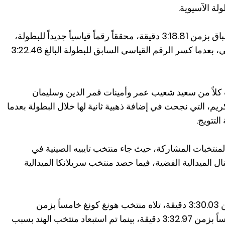
لة الآسيوية.
ونجح المنتخب الإماراتي في إنهاء السباق بزمن 3:18.81 دقيقة، محققاً رقماً قياسياً جديداً للبطولة،
إضافة إلى تسجيل أفضل رقم شخصي، بعدما كسر الرقم القياسي السابق للبطولة البالغ 3:22.46
 كلاً من سعيد شعيب عمر وأمينات قمر الدين وسليمان
يم، التي نجحت في إضافة ذهبية ثانية لها خلال البطولة بعدما
لتتويج.
لمنتخبات المشاركة، حيث جاء منتخب تايبيه الصينية في
ي بزمن 3:23.92 دقيقة لينال الميدالية الفضية، فيما حصد منتخب سريلانكا الميدالية
كما حل منتخب كازاخستان رابعاً بزمن 3:30.03 دقيقة، تلاه منتخب هونغ كونغ خامساً بزمن
3:31.28 دقيقة، ثم منتخب تايلاند سادساً بزمن 3:32.97 دقيقة، بينما تم استبعاد منتخب الهند بسبب