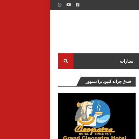
سيارات
فندق جراند كليوباترا دمنهور