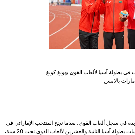
في بطولة آسيا لألعاب القوى بهونغ كونغ
لامارات بالامس
يدة في سجل ألعاب القوى، بعدما نجح المنتخب الإماراتي في
حصد ثلاث ميداليات ذهبية خلال منافسات بطولة آسيا الثانية والعشرين لألعاب القوى تحت 20 سنة،