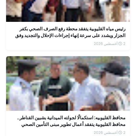
رئيس مياه القليوبية يتفقد محطة رفع الصرف الصحي بكفر
الجزار ويشدد على سرعة إنهاء إجراءات الإحلال والتجديد وفق
جدول زمني محدد
2 أغسطس 2026
محافظ القليوبيه: استكمالًا لجولته الميدانية بشبين القناطر..
محافظ القليوبية يتفقد أعمال تطوير مبنى التأمين الصحي
بمستشفى الشاملة
2 أغسطس 2026