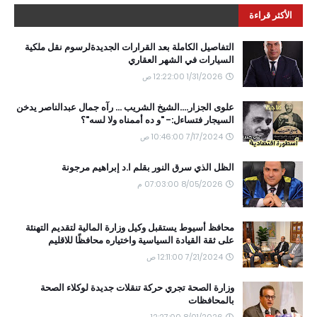
الأكثر قراءة
التفاصيل الكاملة بعد القرارات الجديدةلرسوم نقل ملكية
السيارات في الشهر العقاري
1/31/2026 12:22:00 ص
علوى الجزار....الشيخ الشريب ... رآه جمال عبدالناصر يدخن
السيجار فتساءل:- "و ده أممناه ولا لسه"؟
7/17/2024 10:46:00 ص
الظل الذي سرق النور بقلم ا.د إبراهيم مرجونة
8/05/2026 07:03:00 م
محافظ أسيوط يستقبل وكيل وزارة المالية لتقديم التهنئة
على ثقة القيادة السياسية واختياره محافظًا للاقليم
7/21/2024 12:11:00 ص
وزارة الصحة تجري حركة تنقلات جديدة لوكلاء الصحة
بالمحافظات