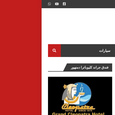
سيارات
فندق جراند كليوباترا دمنهور