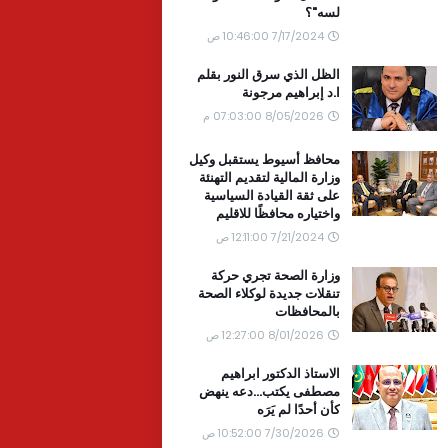
لسه"؟
7/17/2024 10:46:00 ص
الظل الذي سرق النور بقلم
ا.د إبراهيم مرجونة
8/05/2026 07:03:00 م
محافظ أسيوط يستقبل وكيل
وزارة المالية لتقديم التهنئة
على ثقة القيادة السياسية
واختياره محافظًا للاقليم
7/21/2024 12:11:00 ص
وزارة الصحة تجري حركة
تنقلات جديدة لوكلاء الصحة
بالمحافظات
8/01/2026 12:27:00 ص
الاستاذ الدكتور ابراهيم
مصطفى يكتب...دعه ينهض
كأن أحدًا لم يَرَه
7/30/2026 10:52:00 ص