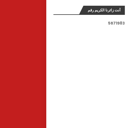
أنت زائرنا الكريم رقم
5
6
7
1
9
8
3