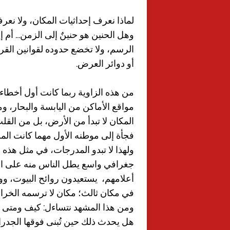
لماذا نعرف إحداثيات المكان، ولا نعر
وهل الحنين هو حنينٌ إلى الزمن... أم 
الرسم، ولا تخضع حدوده لقوانين القرب
أو دوائر العرض.
من هذه الزاوية ربما كانت أول أخطاء 
مواقع الأماكن من اليابسة والبحار، و
المكان لا تبدأ من الأرض، بل من القل
فجأة إلى موطنه الأول مهما كانت المس
ولهذا لا تبدو المدرجات، في مثل هذه
جغرافي واسع يطل الناس منه على الو
أعلامهم، يستعيدون روائح البيوت، ووجو
في مكان ثالث؛ مكان لا ترسمه الخرائط
ومن هذا المشهد نتساءل: كيف ومتى 
هل يحدث ذلك حين تُبنى فوقها الجدرا