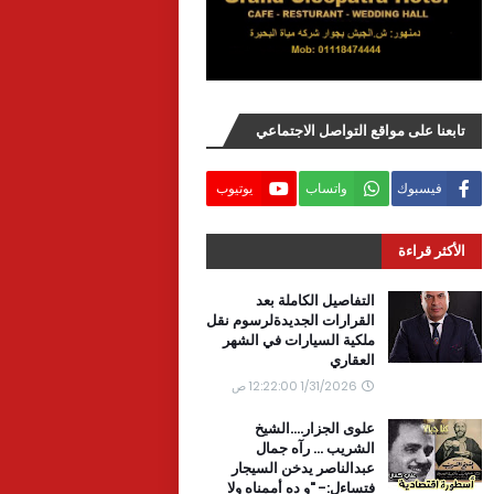
تابعنا على مواقع التواصل الاجتماعي
فيسبوك
واتساب
يوتيوب
الأكثر قراءة
التفاصيل الكاملة بعد
القرارات الجديدةلرسوم نقل
ملكية السيارات في الشهر
العقاري
1/31/2026 12:22:00 ص
علوى الجزار....الشيخ
الشريب ... رآه جمال
عبدالناصر يدخن السيجار
فتساءل:- "و ده أممناه ولا