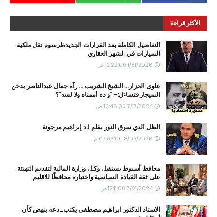
الأكثر قراءة
التفاصيل الكاملة بعد القرارات الجديدةلرسوم نقل ملكية
السيارات في الشهر العقاري
1/31/2026 12:22:00 ص
علوى الجزار....الشيخ الشريب ... رآه جمال عبدالناصر يدخن
السيجار فتساءل:- "و ده أممناه ولا لسه"؟
7/17/2024 10:46:00 ص
الظل الذي سرق النور بقلم ا.د إبراهيم مرجونة
8/05/2026 07:03:00 م
محافظ أسيوط يستقبل وكيل وزارة المالية لتقديم التهنئة
على ثقة القيادة السياسية واختياره محافظًا للاقليم
7/21/2024 12:11:00 ص
الاستاذ الدكتور ابراهيم مصطفى يكتب...دعه ينهض كأن