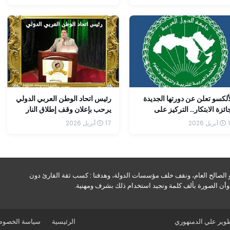
ألكسو تعلن عن دورتها الجديدة
رئيس اتحاد الوطن العربي الدولي
ائزة الابتكار.. التركيز على
يرحب بإعلان وقف إطلاق النار
ليقظة الصحية وجودة الهواء"
في لبنان
2026
17 أبريل 2026
و الصالح العام، ونقف خلف مؤسسات الدولة، وهدفنا : كسب ثقة القارئ دون
ه وأن الصورة بألف كلمة ونجيد استخدام ذلك بشرف ومهنية.
طوير
علي الدمنهوري
الرئيسية
سياسة الخصوص