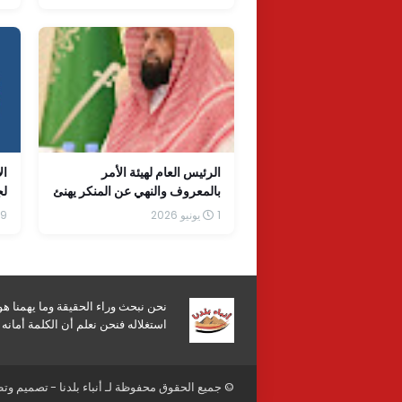
الرئيس العام لهيئة الأمر
ال
بالمعروف والنهي عن المنكر يهنئ
لج
القيادة الرشيدة بمناسبة نجاح
"ا
1 يونيو 2026
19 أبريل 
موسم حج هذا العام 1447هـ
نحن نبحث وراء الحقيقة وما يهمنا ه
استغلاله فنحن نعلم أن الكلمة أمان
© جميع الحقوق محفوظة لـ
أنباء بلدنا
- تصميم وت