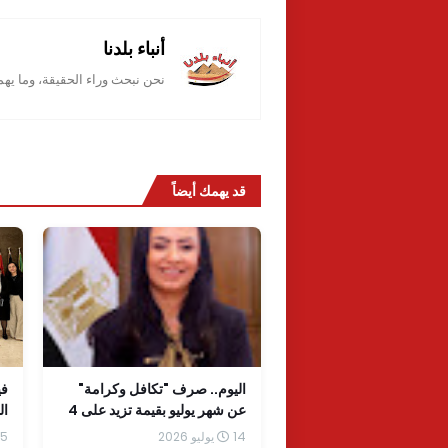
أنباء بلدنا
نحن نبحث وراء الحقيقة، وما يه
قد يهمك أيضاً
اليوم.. صرف "تكافل وكرامة"
في
عن شهر يوليو بقيمة تزيد على 4
ال
مليارات جنيه
14 يوليو 2026
5 يونيو 2026