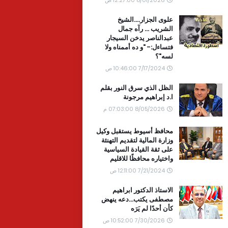
علوى الجزار....الشيخ
الشريب ... رآه جمال
عبدالناصر يدخن السيجار
فتساءل:- "و ده أممناه ولا
لسه"؟
7/17/2024 10:46:00 ص
الظل الذي سرق النور بقلم
ا.د إبراهيم مرجونة
8/05/2026 07:03:00 م
محافظ أسيوط يستقبل وكيل
وزارة المالية لتقديم التهنئة
على ثقة القيادة السياسية
واختياره محافظًا للاقليم
7/21/2024 12:11:00 ص
الاستاذ الدكتور ابراهيم
مصطفى يكتب...دعه ينهض
كأن أحدًا لم يَرَه
7/30/2026 10:52:00 ص