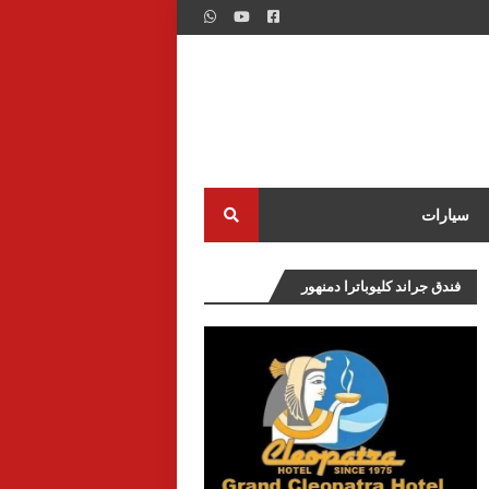
سيارات
فندق جراند كليوباترا دمنهور