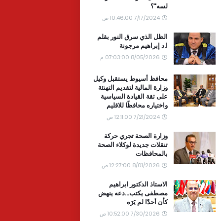
لسه"؟
7/17/2024 10:46:00 ص
الظل الذي سرق النور بقلم
ا.د إبراهيم مرجونة
8/05/2026 07:03:00 م
محافظ أسيوط يستقبل وكيل
وزارة المالية لتقديم التهنئة
على ثقة القيادة السياسية
واختياره محافظًا للاقليم
7/21/2024 12:11:00 ص
وزارة الصحة تجري حركة
تنقلات جديدة لوكلاء الصحة
بالمحافظات
8/01/2026 12:27:00 ص
الاستاذ الدكتور ابراهيم
مصطفى يكتب...دعه ينهض
كأن أحدًا لم يَرَه
7/30/2026 10:52:00 ص