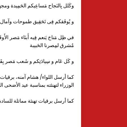
وكَلل بِالنَجاح مَساعِيكم الحَمِيدة و
و يُوفَقكم فِى تَحَقِيق طموحات وآمال أ
في ظِل مَناخ يَنعم فِيه أَبنَاء مَصر الأَوف
مُشرق لمِصرنا الحَبيبة
و كَل عَام و سِيادَتِكم و شَعب مَصر بِقَي
كما أرسل اللواء/ هشام آمنه، برقيا
الوزراء لتهنئته بمناسبة عيد الأضحى ال
كما أرسل برقيات تهنئة مماثلة للسادة