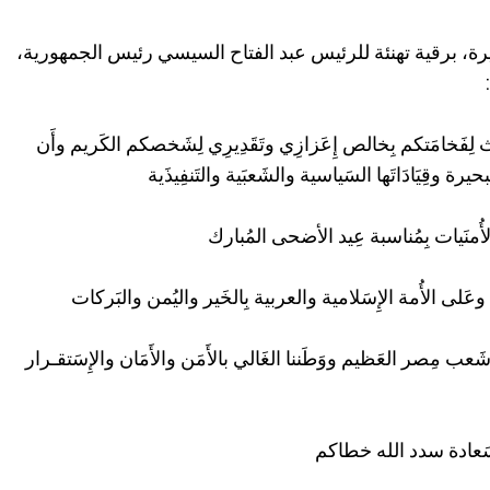
ة، برقية تهنئة للرئيس عبد الفتاح السيسي رئيس الجمهورية،
:
عث لِفَخامَتكم بِخالص إِعَزازِي وتَقَدِيرِي لِشَخصكم الكَريم وأَن
بحيرة وقِيَادَاتَها السَياسية والشَعبَية والتَنفِيذَية
لأُمنَيات بِمُناسبة عِيد الأضحى المُبارك
 وعَلى الأُمة الإِسَلامية والعربية بِالخَير واليُمن والبَركات
َعب مِصر العَظيم ووَطَننا الغَالي بالأَمَن والأَمَان والإِسَتقـرار
والسَعادة سدد الله خطاكم