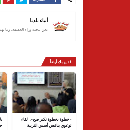
أنباء بلدنا
نحن نبحث وراء الحقيقة، وما يه
قد يهمك أيضاً
«خطوة بخطوة نكبر صح».. لقاء
با
توعوي يناقش أسس التربية
جا