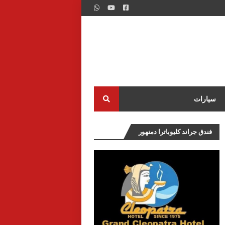
سيارات
فندق جراند كليوباترا دمنهور