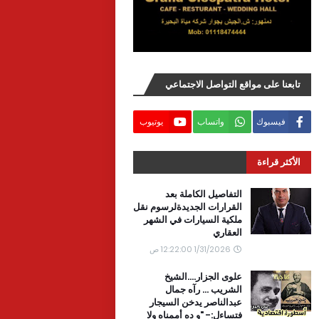
تابعنا على مواقع التواصل الاجتماعي
فيسبوك
واتساب
يوتيوب
الأكثر قراءة
التفاصيل الكاملة بعد
القرارات الجديدةلرسوم نقل
ملكية السيارات في الشهر
العقاري
1/31/2026 12:22:00 ص
علوى الجزار....الشيخ
الشريب ... رآه جمال
عبدالناصر يدخن السيجار
فتساءل:- "و ده أممناه ولا