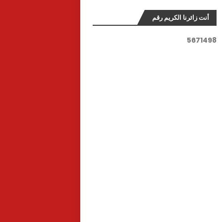
أنت زائرنا الكريم رقم
5
6
7
1
4
9
8