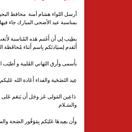
أرسل اللواء هشام أمنة محافظ البحير
بمناسبة عيد الأضحى المبارك جاء فيها
يطِيب لِي أَن أَغَتنم هَذه المُناسبة لأَبَ
أَتَقدم لِسيَادتَكم بِاسم أَبَناء مُحافَظة ال
بأَسمى وأَرق التَهاني القَلبية و أَطيَب ا
عِيد التَضَحَية والفداء أَعَادة الله عَليكم
دَاعِين المَولى عَز وجَل أَن يَنعَم عَلى ش
والسَـلام
وأَن يعِيدهَا عَليَكم بِمَوَفُور الصَحة 