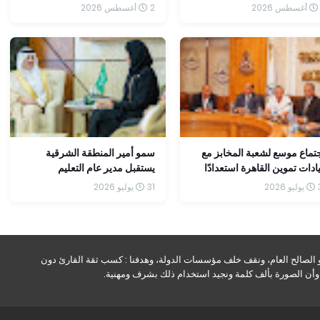
هيل طلاب البكالوريا لمسار
ويشدد على سرعة إنهاء إجراءات
2 أغسطس 2026
هندسة وعلوم الحاسب
الإحلال والتجديد وفق جدول زمني
محدد
تماع موسع لشعبة المخابز مع
سمو أمير المنطقة الشرقية
ادات تموين القاهرة استعدادًا
يستقبل مدير عام التعليم
طبيق منظومة «الخصم
بالمنطقة ويطلع على نظام التعليم
202
31 يوليو 2026
مباشر» غدًا السبت
العام
و الصالح العام، ونقف خلف مؤسسات الدولة، وهدفنا : كسب ثقة القارئ دون
ه وأن الصورة بألف كلمة ونجيد استخدام ذلك بشرف ومهنية.