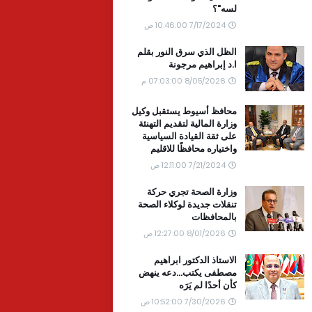
لسه"؟
7/17/2024 10:46:00 ص
الظل الذي سرق النور بقلم
ا.د إبراهيم مرجونة
8/05/2026 07:03:00 م
محافظ أسيوط يستقبل وكيل
وزارة المالية لتقديم التهنئة
على ثقة القيادة السياسية
واختياره محافظًا للاقليم
7/21/2024 12:11:00 ص
وزارة الصحة تجري حركة
تنقلات جديدة لوكلاء الصحة
بالمحافظات
8/01/2026 12:27:00 ص
الاستاذ الدكتور ابراهيم
مصطفى يكتب...دعه ينهض
كأن أحدًا لم يَرَه
7/30/2026 10:52:00 ص