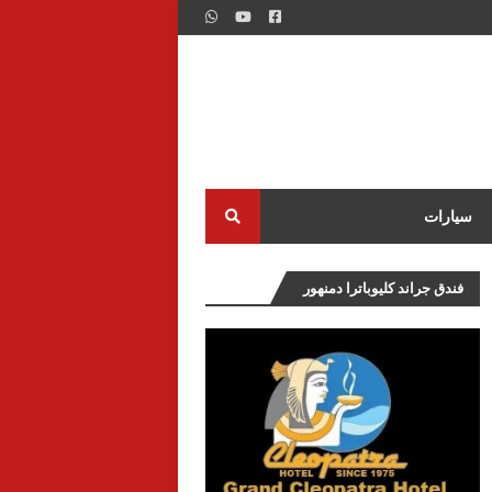
سيارات
فندق جراند كليوباترا دمنهور