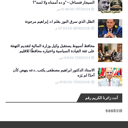
السيجار فتساءل:- "و ده أممناه ولا لسه"؟
7/17/2024 10:46:00 ص
الظل الذي سرق النور بقلم ا.د إبراهيم مرجونة
8/05/2026 07:03:00 م
محافظ أسيوط يستقبل وكيل وزارة المالية لتقديم التهنئة
على ثقة القيادة السياسية واختياره محافظًا للاقليم
7/21/2024 12:11:00 ص
الاستاذ الدكتور ابراهيم مصطفى يكتب...دعه ينهض كأن
أحدًا لم يَرَه
7/30/2026 10:52:00 ص
أنت زائرنا الكريم رقم
5
6
6
8
3
1
8