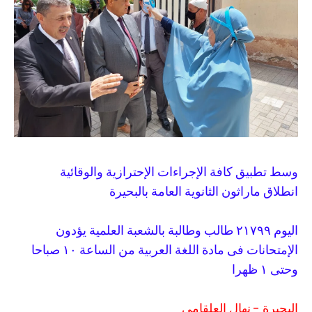
وسط تطبيق كافة الإجراءات الإحترازية والوقائية
انطلاق ماراثون الثانوية العامة بالبحيرة
اليوم ٢١٧٩٩ طالب وطالبة بالشعبة العلمية يؤدون
الإمتحانات فى مادة اللغة العربية من الساعة ١٠ صباحا
وحتى ١ ظهرا
البحيرة - نهال العلقامى