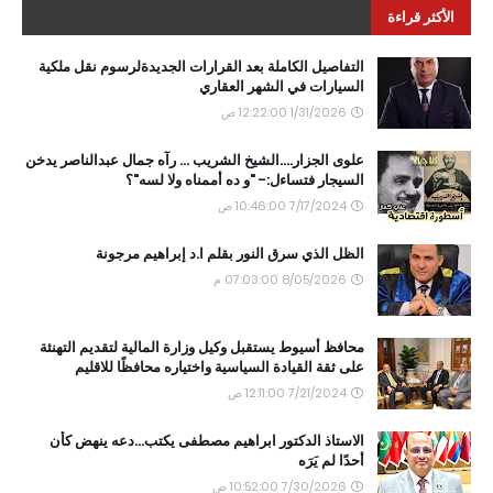
الأكثر قراءة
التفاصيل الكاملة بعد القرارات الجديدةلرسوم نقل ملكية
السيارات في الشهر العقاري
1/31/2026 12:22:00 ص
علوى الجزار....الشيخ الشريب ... رآه جمال عبدالناصر يدخن
السيجار فتساءل:- "و ده أممناه ولا لسه"؟
7/17/2024 10:46:00 ص
الظل الذي سرق النور بقلم ا.د إبراهيم مرجونة
8/05/2026 07:03:00 م
محافظ أسيوط يستقبل وكيل وزارة المالية لتقديم التهنئة
على ثقة القيادة السياسية واختياره محافظًا للاقليم
7/21/2024 12:11:00 ص
الاستاذ الدكتور ابراهيم مصطفى يكتب...دعه ينهض كأن
أحدًا لم يَرَه
7/30/2026 10:52:00 ص