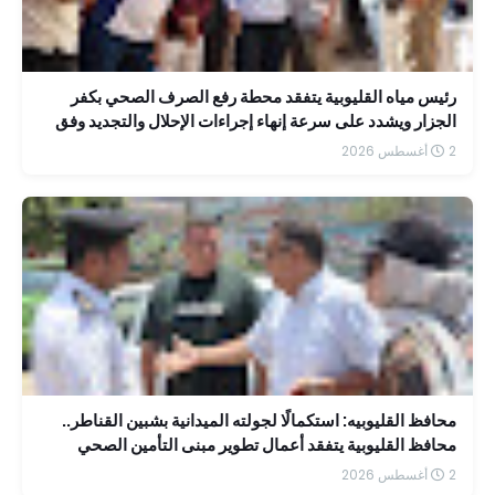
رئيس مياه القليوبية يتفقد محطة رفع الصرف الصحي بكفر
الجزار ويشدد على سرعة إنهاء إجراءات الإحلال والتجديد وفق
جدول زمني محدد
2 أغسطس 2026
محافظ القليوبيه: استكمالًا لجولته الميدانية بشبين القناطر..
محافظ القليوبية يتفقد أعمال تطوير مبنى التأمين الصحي
بمستشفى الشاملة
2 أغسطس 2026