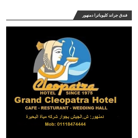
فندق جراند كليوباترا دمنهور