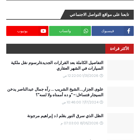
تابعنا على مواقع التواصل الاجتماعي
فيسبوك
واتساب
يوتيوب
الأكثر قراءة
التفاصيل الكاملة بعد القرارات الجديدةلرسوم نقل ملكية
السيارات في الشهر العقاري
1/31/2026 12:22:00 ص
علوى الجزار....الشيخ الشريب ... رآه جمال عبدالناصر يدخن
السيجار فتساءل:- "و ده أممناه ولا لسه"؟
7/17/2024 10:46:00 ص
الظل الذي سرق النور بقلم ا.د إبراهيم مرجونة
8/05/2026 07:03:00 م