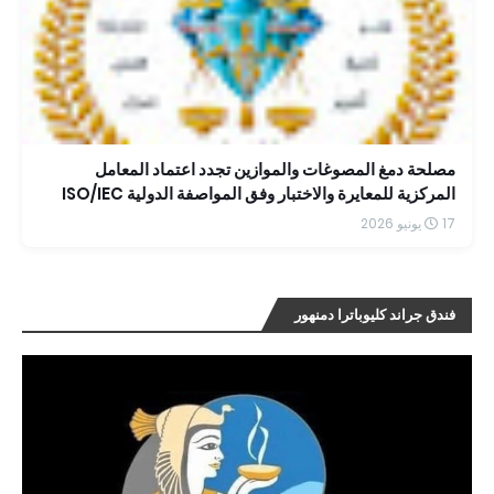
مصلحة دمغ المصوغات والموازين تجدد اعتماد المعامل
المركزية للمعايرة والاختبار وفق المواصفة الدولية ISO/IEC
17025:2017 حتى عام 2030
17 يونيو 2026
فندق جراند كليوباترا دمنهور