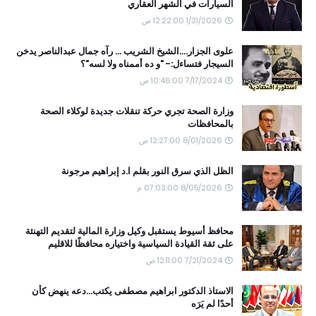
السيارات في الشهر العقاري
1/31/2026 12:22:00 ص
علوى الجزار....الشيخ الشريب ... رآه جمال عبدالناصر يدخن
السيجار فتساءل:- "و ده أممناه ولا لسه"؟
7/17/2024 10:46:00 ص
وزارة الصحة تجري حركة تنقلات جديدة لوكلاء الصحة
بالمحافظات
8/01/2026 12:27:00 ص
الظل الذي سرق النور بقلم ا.د إبراهيم مرجونة
8/05/2026 07:03:00 م
محافظ أسيوط يستقبل وكيل وزارة المالية لتقديم التهنئة
على ثقة القيادة السياسية واختياره محافظًا للاقليم
7/21/2024 12:11:00 ص
الاستاذ الدكتور ابراهيم مصطفى يكتب...دعه ينهض كأن
أحدًا لم يَرَه