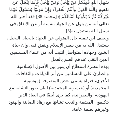
سَبِيلِ اللَّهِ فَمِنْكُمْ مَنْ يَبْخَلُ وَمَنْ يَبْخَلْ فَإِنَّمَا يَبْخَلُ عَنْ
نَفْسِهِ وَاللَّهُ الْغَنِيُّ وَأَنْتُمُ الْفُقَرَاءُ وَإِنْ تَتَوَلَّوْا يَسْتَبْدِلْ قَوْمًا
غَيْرَكُمْ ثُمَّ لَا يَكُونُوا أَمْثَالَكُمْ ﴾ [محمد: 38] فقد أخبر الله
تعالى أنه من يتول عن الجهاد بنفسه أو عن الإنفاق في
سبيل الله يستبدل به[3].
ويصف ابن تيمية حال المتولي عن الجهاد بالجبان البخيل،
يستبدل الله به من ينصر الإسلام وينفق فيه. وإن حياة
الشيخ وجهاده المتواصل لتثبت أنه من علماء المسلمين
الذين التقى عندهم العلم بالعمل.
بهذه النظرة استطاع أن يميز بين الأصول الإسلامية
والطارئ على المسلمين من أثر الديانات والثقافات
الأخرى، فنراه يسمي بعض المتصوفة (موسوية
المحمدية) أو (عيسوية المحمدية) لبيان صور التشابه مع
اليهودية أوالنصرانية، كما يرى أيضًا في العباد الذين
يتكلفون المشقة والتعب تشابهًا مع زهاد الصابئة والهنود
وغيرهم بصفة عامة.