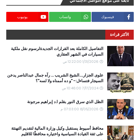
تابعنا على مواقع التواصل الاجتماعي
فيسبوك
واتساب
يوتيوب
الأكثر قراءة
التفاصيل الكاملة بعد القرارات الجديدةلرسوم نقل ملكية
السيارات في الشهر العقاري
1/31/2026 12:22:00 ص
علوى الجزار....الشيخ الشريب ... رآه جمال عبدالناصر يدخن
السيجار فتساءل:- "و ده أممناه ولا لسه"؟
7/17/2024 10:46:00 ص
الظل الذي سرق النور بقلم ا.د إبراهيم مرجونة
8/05/2026 07:03:00 م
محافظ أسيوط يستقبل وكيل وزارة المالية لتقديم التهنئة
على ثقة القيادة السياسية واختياره محافظًا للاقليم