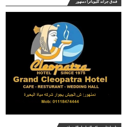
فندق جراند كليوباترا دمنهور