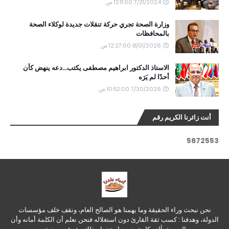
7/21/2024 12:11:00 ص
وزارة الصحة تجري حركة تنقلات جديدة لوكلاء الصحة
بالمحافظات
8/01/2026 12:27:00 ص
الاستاذ الدكتور ابراهيم مصطفى يكتب...دعه ينهض كأن
أحدًا لم يَرَه
7/30/2026 10:52:00 ص
أنت زائرنا الكريم رقم
5
6
7
2
5
5
3
نحن نبحث وراء الحقيقة وما يهمنا هو الصالح العام، ونقف خلف مؤسسات
الدولة، وهدفنا : كسب ثقة القارئ دون استغلاله فنحن نعلم أن الكلمة أمانه وأن