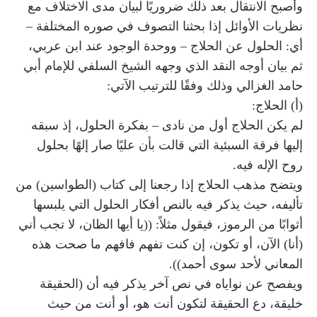
وأصبح الانتقال بعد ذلك ضروريًا لبيان مدى الاختلاف مع
نظريات الأوائل إذا بحثنا التصوف في صوره المختلفة –
أي: الحلول عن الحلاج – ووحدة الوجود عند ابن عربي،
ثم بيان أوجه النقد الذي وجهه الشيخ السلفي للإمام أبي
حامد الغزالي وذلك وفقًا للترتيب الآتي:
(أ) الحلاج:
لم يكن الحلاج أول من نادى – بفكرة الحلول، إذ سبقه
إليها فرقة السبئية التي قالت بأن عليًا صار إلهًا بحلول
روح الإله فيه.
ويتضح مذهب الحلاج إذا رجعنا إلى كتاب (الطواسين) من
تأليفه، حيث يذكر فيه بالنص أفكار الحلول التي يلبسها
أثوابًا من الرموز، فيقول مثلاً: ((يا أيها الظان، لا تجب أني
(أنا) الآن، أو تكون، إن كنت تفهم فافهم ما صحت هذه
المعاني لأحد سوى أحمد)).
ويفصح عن نواياه في نص آخر يذكر فيه أن (الحقيقة
خليقة، دع الحقيقة لتكون أنت هو، أو أنت من حيث