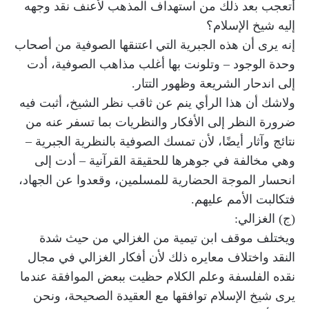
أتعجب بعد ذلك من استهداف المذهب لأعنف نقد وجهه
إليه شيخ الإسلام؟
إنه يرى أن هذه الجبرية التي اعتنقها الصوفية من أصحاب
وحدة الوجود – وتلونت بها أغلب مذاهب الصوفية، أدت
إلى اندحار الشريعة وظهور التتار.
ولاشك أن هذا الرأي ينم عن ثاقب نظر الشيخ، أثبت فيه
ضرورة النظر إلى الأفكار والنظريات بما تسفر عنه من
نتائج وآثار أيضًا، لأن تمسك الصوفية بالنظرية الجبرية –
وهي مخالفة في جوهرها للحقيقة القرآنية – أدت إلى
انحسار الموجة الحضارية للمسلمين، وقعدوا عن الجهاد،
فتكالبت الأمم عليهم.
(ج) الغزالي:
ويختلف موقف ابن تيمية من الغزالي من حيث شدة
النقد واختلاف معايره ذلك لأن أفكار الغزالي في مجال
نقده الفلسفة وعلم الكلام حظيت ببعض الموافقة عندما
يرى شيخ الإسلام توافقها مع العقيدة الصحيحة، ونحن