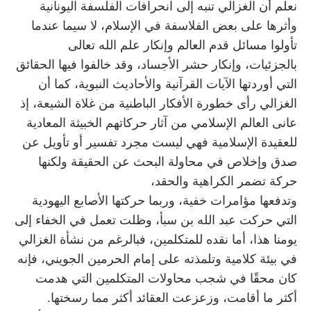
نعلم أن الغزالي تنبه إلى انحرافات الفلسفة اليونانية
وأثرها على بعض الفلاسفة في الإسلام، لا سيما عندما
تأولوا مسائل قدم العالم وإنكار علم الله تعالى
بالجزئيات، وإنكار حشر الأجساد، وقد خالفوا فيها الحقائق
التي أوردتها الآيات القرآنية والأحاديث النبوية، كما أن
الغزالي رأى خطورة الأفكار الباطنية من غلاة الشيعة، إذ
عانى العالم الإسلامي من آثار حركاتهم الخبيثة المعادية
للعقيدة الإسلامية فهي ليست مجرد تفسير أو تأويل عن
صدق وإخلاص في محاولة البحث عن الحقيقة ولكنها
حركة تضمر الكراهية والحقد،
وتدفعها مؤامرات خفية، وربما حركتها الأصابع اليهودية
التي حركت عبد الله بن سبأ، وظلت تعمل في الخفاء إلى
يومنا هذا، أما نقده للمتكلمين، فبالرغم من نشأة الغزالي
في بيئة كلامية وتلمذته على إمام الحرمين الجويني، فإنه
كان محقًا في شجب محاولات المتكلمين التي هدمت
أكثر ما أقامت، وزعزعت العقائد أكثر مما رسختها.