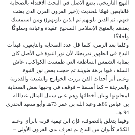
النهج التاريخي، يضع الأصل في البحث الاقتداء بالصحابة
فالتابعين فهمًا للحديث ((خير القرون القرن الذي بعثت
فيهم، ثم الذين يلونهم ثم الذين يلونهم)) ومن استمسك
بعدهم بالمنهج الإسلامي الصحيح عقيدة وعبادة وسلوكًا
وأخلاقًا.
وكلما بعد الزمن، كلما قل عدد الصحابة والتابعين، فبدأت
البدع في الظهور تدريجيًا، لأن نور النبوة في الأصل كان
بمثابة الشمس الساطعة التي طمست الكواكب، عاش
السلف فيها برهة طويلة ثم حجب بعض نور النبوة.
وعلى أثر أحداث الفن برزت الخوارج والشيعة والقدرية
والمرجئة – كما أسلفنا – فوقف في وجهها بعض الصحابة
لمجابهتها وبيان أخطائها وهم على سبيل المثال عبدالله
بن عباس 86هـ وعبد الله بن عمر 73هـ وأبو سعيد الخدري
94 هـ.
وفيما يتعلق بالتصوف، فإن ابن تيمية قرنه بالرأي وعلم
الكلام كألوان من البدع لم تعرف لدى القرون الأولى –