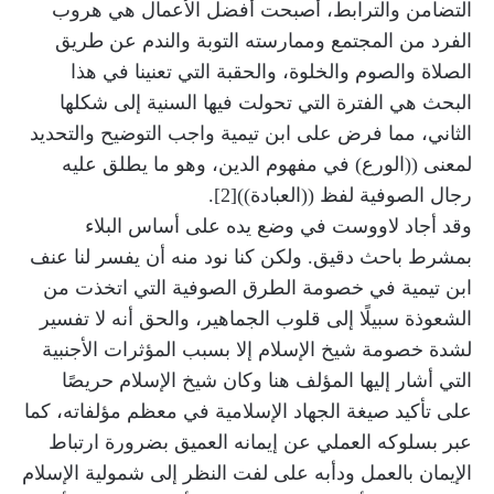
التضامن والترابط، أصبحت أفضل الأعمال هي هروب
الفرد من المجتمع وممارسته التوبة والندم عن طريق
الصلاة والصوم والخلوة، والحقبة التي تعنينا في هذا
البحث هي الفترة التي تحولت فيها السنية إلى شكلها
الثاني، مما فرض على ابن تيمية واجب التوضيح والتحديد
لمعنى ((الورع) في مفهوم الدين، وهو ما يطلق عليه
رجال الصوفية لفظ ((العبادة))[2].
وقد أجاد لاووست في وضع يده على أساس البلاء
بمشرط باحث دقيق. ولكن كنا نود منه أن يفسر لنا عنف
ابن تيمية في خصومة الطرق الصوفية التي اتخذت من
الشعوذة سبيلًا إلى قلوب الجماهير، والحق أنه لا تفسير
لشدة خصومة شيخ الإسلام إلا بسبب المؤثرات الأجنبية
التي أشار إليها المؤلف هنا وكان شيخ الإسلام حريصًا
على تأكيد صيغة الجهاد الإسلامية في معظم مؤلفاته، كما
عبر بسلوكه العملي عن إيمانه العميق بضرورة ارتباط
الإيمان بالعمل ودأبه على لفت النظر إلى شمولية الإسلام