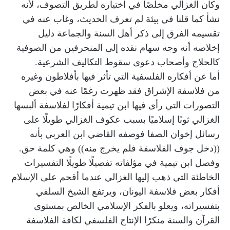
وكان الغزالي مخلصًا في اختياره لطريق التصوف، لأنه
نشأ كما قلنا في بيئة لم تعرف الحديث، وغاب عنه في
تقسيمه الفرق إلى ذكر أهل السنة والجماعة دليل
إخلاصه أنه وجه سهام نقده إلى المنحرفين من الصوفية
كالحلاج وأصحاب دعوى سقوط التكاليف الشرعية.
أما عن أفكاره الفلسفية التي تأثر فيها بأفلاطون وغيره
من فلاسفة الإشراق فقد ظهرت رغمًا عنه في بعض
التصورات التي رأى فيها ابن تيمية أفكارًا لفلاسفة ألبسها
الغزالي ثوبًا إسلاميًا بسبب عكوف الغزالي طويلًا على
رسائل إخوان الصفا فوصفه القاضي ابن العربي بأنه
((دخل جوف الفلاسفة فلم يخرج منه)) وهي كلمة حق.
وفصل ابن تيمية في مؤلفاته تفصيلًا طويلًا التفسيرات
الخاطئة التي ذهب إليها الغزالي عندما أقحم على الإسلام
أفكار بعض فلاسفة اليونان، ويرتفع الشيخ السلفي
بتفسيراته، ويعلو بالفكر الإسلامي الخالص بمستوى
القرآن والسنة منكرًا الإنتاج الفلسفي لكافة الفلاسفة