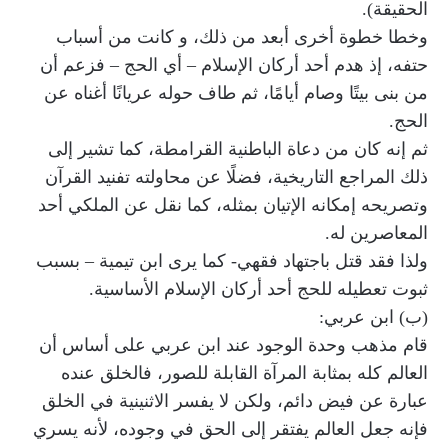
الحقيقة).
وخطا خطوة أخرى أبعد من ذلك، و كانت من أسباب
حتفه، إذ هدم أحد أركان الإسلام – أي الحج – فزعم أن
من بنى بيتًا وصام أيامًا، ثم طاف حوله عريانًا أغناه عن
الحج.
ثم إنه كان من دعاة الباطنية القرامطة، كما تشير إلى
ذلك المراجع التاريخية، فضلًا عن محاولته تفنيد القرآن
وتصريحه إمكانه الإتيان بمثله، كما نقل عن الملكي أحد
المعاصرين له.
ولذا فقد قتل باجتهاد فقهي- كما يرى ابن تيمية – بسبب
ثبوت تعطيله للحج أحد أركان الإسلام الأساسية.
(ب) ابن عربي:
قام مذهب وحدة الوجود عند ابن عربي على أساس أن
العالم كله بمثابة المرآة القابلة للصور، فالخلق عنده
عبارة عن فيض دائم، ولكن لا يفسر الاثنينية في الخلق
فإنه جعل العالم يفتقر إلى الحق في وجوده، لأنه يسري