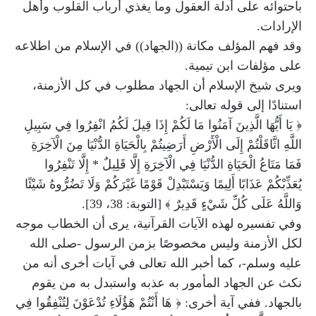
باحتوائه على أدلة العقول وما يغذي أرباب القلوب وأهل
الإرادات.
وقد فهم المؤلف مكانة ((الجهاد)) في الإسلام من اطلاعه
على مؤلفات ابن تيمية.
ويرى شيخ الإسلام أن الجهاد مطلوب في كل الأزمنة،
استنادًا إلى قوله تعالى:
﴿ يَا أَيُّهَا الَّذِينَ آمَنُوا مَا لَكُمْ إِذَا قِيلَ لَكُمُ انْفِرُوا فِي سَبِيلِ
اللَّهِ اثَّاقَلْتُمْ إِلَى الْأَرْضِ أَرَضِيتُمْ بِالْحَيَاةِ الدُّنْيَا مِنَ الْآخِرَةِ
فَمَا مَتَاعُ الْحَيَاةِ الدُّنْيَا فِي الْآخِرَةِ إِلَّا قَلِيلٌ * إِلَّا تَنْفِرُوا
يُعَذِّبْكُمْ عَذَابًا أَلِيمًا وَيَسْتَبْدِلْ قَوْمًا غَيْرَكُمْ وَلَا تَضُرُّوهُ شَيْئًا
وَاللَّهُ عَلَى كُلِّ شَيْءٍ قَدِيرٌ ﴾ [التوبة: 38، 39].
وفي تفسيره لهذه الآيات القرآنية، يرى أن الخطاب موجه
لكل الأزمنة وليس مخصوصًا بزمن الرسول -صلى الله
عليه وسلم-، كما أخبر الله تعالى في آيات أخرى أنه من
نكث عن الجهاد المأمور به عذبه واستبدل به من يقوم
بالجهاد. ففي آية أخرى: ﴿ هَا أَنْتُمْ هَؤُلَاءِ تُدْعَوْنَ لِتُنْفِقُوا فِي