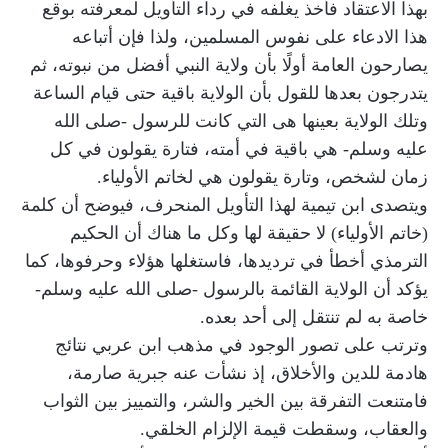
بهذا الاعتقاد فأخذ يغلفه في رداء التأويل لمعرفته بوقع
هذا الادعاء على نفوس المسلمين، ولذا فإن أتباعه
يصارحون العامة أولًا بأن ولاية النبي أفضل من نبوته، ثم
يتدرجون بعدها للقول بأن الولاية باقية حتى قيام الساعة
وتلك الولاية بعينها هى التي كانت للرسول -صلى الله
عليه وسلم- هي باقية في أمته، فتارة يقولون في كل
زمان لشخص، وتارة يقولون هي لخاتم الأولياء.
ويتصدى ابن تيمية لهذا التأويل المنحرف، فيوضح أن كلمة
(خاتم الأولياء) لا حقيقة لها وكل ما هناك أن الحكيم
الترمذي أخطأ في ترديدها، فاستغلها هؤلاء وحرفوها، كما
يؤكد أن الولاية القائمة بالرسول -صلى الله عليه وسلم-
خاصة به لم تنتقل إلى أحد بعده.
وترتب على تصور الوجود في مذهب ابن عربي نتائج
هادمة للدين والأخلاق، إذ نشأت عنه جبرية صارمة،
فامتنعت التفرقة بين الخير والشر، والتمييز بين الثواب
والعقاب، وسقطت قيمة الإلزام الخلقي.