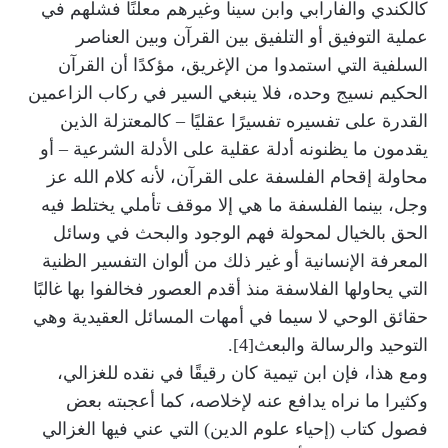
كالكندي والفارابي وابن سينا وغيرهم معلنًا فشلهم في
عملية التوفيق أو التلفيق بين القرآن وبين العناصر
السلفية التي استمدوا من الإغريق، مؤكدًا أن القرآن
الحكيم نسيج وحده، فلا ينبغي السير في ركاب الزاعمين
القدرة على تفسيره تفسيرًا عقليًا – كالمعتزلة الذين
يقدمون ما يظنونه أدلة عقلية على الأدلة الشرعية – أو
محاولة إقحام الفلسفة على القرآن، لأنه كلام الله عز
وجل، بينما الفلسفة ما هي إلا موقف تأملي يختلط فيه
الحق بالخيال لمحولة فهم الوجود والبحث في وسائل
المعرفة الإنسانية أو غير ذلك من ألوان التفسير الظنية
التي يحاولها الفلاسفة منذ أقدم العصور فخالفوا بها غالبًا
حقائق الوحي لا سيما في أمهات المسائل العقيدية وهي
التوحيد والرسالة والبعث[4].
ومع هذا، فإن ابن تيمية كان رقيقًا في نقده للغزالي،
وكثيرا ما نراه يدافع عنه لإخلاصه، كما أعجبته بعض
فصول كتاب (إحياء علوم الدين) التي عني فيها الغزالي