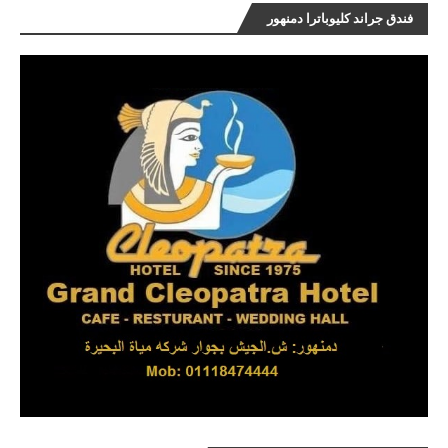
فندق جراند كليوباترا دمنهور