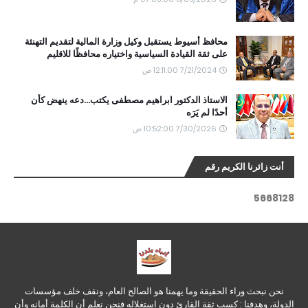
محافظ أسيوط يستقبل وكيل وزارة المالية لتقديم التهنئة
على ثقة القيادة السياسية واختياره محافظًا للاقليم
7/21/2024 12:11:00 ص
الاستاذ الدكتور ابراهيم مصطفى يكتب...دعه ينهض كأن
أحدًا لم يَرَه
7/30/2026 10:52:00 ص
أنت زائرنا الكريم رقم
5
6
6
8
1
2
8
نحن نبحث وراء الحقيقة وما يهمنا هو الصالح العام، ونقف خلف مؤسسات
الدولة، وهدفنا : كسب ثقة القارئ دون استغلاله فنحن نعلم أن الكلمة أمانه وأن