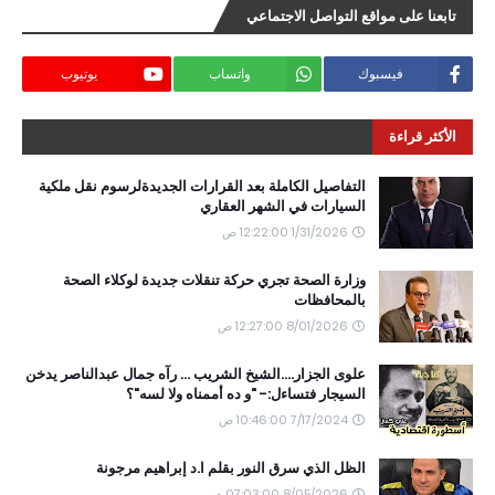
تابعنا على مواقع التواصل الاجتماعي
فيسبوك
واتساب
يوتيوب
الأكثر قراءة
التفاصيل الكاملة بعد القرارات الجديدةلرسوم نقل ملكية
السيارات في الشهر العقاري
1/31/2026 12:22:00 ص
وزارة الصحة تجري حركة تنقلات جديدة لوكلاء الصحة
بالمحافظات
8/01/2026 12:27:00 ص
علوى الجزار....الشيخ الشريب ... رآه جمال عبدالناصر يدخن
السيجار فتساءل:- "و ده أممناه ولا لسه"؟
7/17/2024 10:46:00 ص
الظل الذي سرق النور بقلم ا.د إبراهيم مرجونة
8/05/2026 07:03:00 م