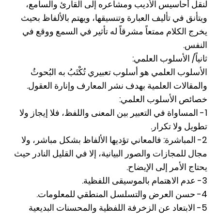
لنقل أحاسيس الأديب ومشاعره إلى القارئ والسامع،
ويتأنق في تأليف العبارة وتنسيقها، ويهتم بالألفاظ بحيث
يخرج الكلام ممتعاً مشرقاً له تأثير في السمع ووقع في
النفس.
ثانياً/ الأسلوب العلمي:
الأسلوب العلمي هو أسلوب تعبيري تُكْتَبُ به البُحوثُ
والمقالات العلمية بهدف نشر المعارف وإنارة العقول.
خصائص الأسلوب العلمي:
1- المساواة في التعبير بين المعنى واللفظ، فلا إيجاز ولا
تطويل ولا تكرار.
2- المباشرة: فالمعاني تؤديها الألفاظ بشكل مباشر، ولا
مجال للمجازات والصور البيانية، إلا في القليل النادر حيث
يحتاج الأمر إلى الإيضاح.
3- عدم الاهتمام بالموسيقى اللفظية.
4- حسن العرض والتسلسل المنطقي للمعلومات.
5- الابتعاد عن الزخرفة اللفظية والمحسنات البديعية