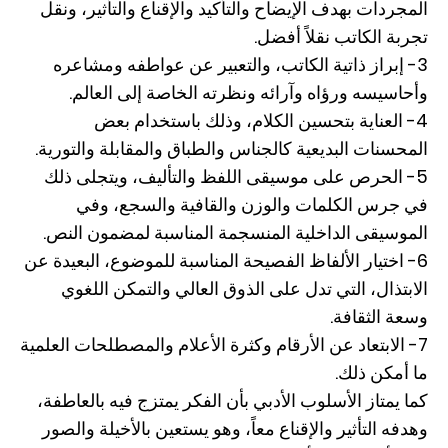
المجردات بهدف الإيضاح والتأكيد والإقناع والتأثير، ونقل
تجربة الكاتب نقلاً أفضل.
3- إبراز ذاتية الكاتب، والتعبير عن عواطفه ومشاعره
وأحاسيسه ورؤاه وآرائه ونظرته الخاصة إلى العالم.
4- العناية بتحسين الكلام، وذلك باستخدام بعض
المحسنات البديعية كالجناس والطباق والمقابلة والتورية.
5- الحرص على موسيقى اللفظ والتأليف، ويتجلى ذلك
في جرس الكلمات والوزن والقافية والسجع، وفي
الموسيقى الداخلية المنسجمة المناسبة لمضمون النص.
6- اختيار الألفاظ الفصيحة المناسبة للموضوع، البعيدة عن
الابتذال، التي تدل على الذوق العالي والتمكن اللغوي
وسعة الثقافة.
7- الابتعاد عن الأرقام وكثرة الأعلام والمصطلحات العلمية
ما أمكن ذلك.
كما يمتاز الأسلوب الأدبي بأن الفكر يمتزج فيه بالعاطفة،
وهدفه التأثير والإقناع معاً، وهو يستعين بالأخيلة والصور