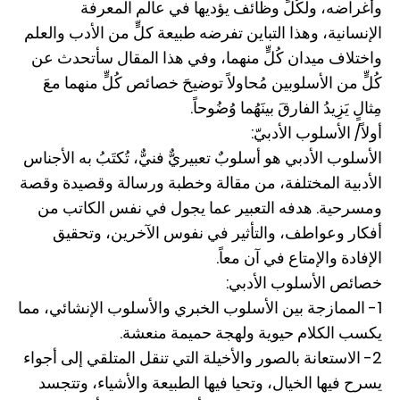
وأغراضه، ولكُلٍّ وظائف يؤديها في عالم المعرفة
الإنسانية، وهذا التباين تفرضه طبيعة كلٍّ من الأدب والعلم
واختلاف ميدان كُلٍّ منهما، وفي هذا المقال سأتحدث عن
كُلٍّ من الأسلوبين مُحاولاً توضيحَ خصائص كُلٍّ منهما معَ
مِثالٍ يَزِيدُ الفارقَ بينَهُما وُضُوحاً.
أولاً/ الأسلوب الأدبيّ:
الأسلوب الأدبي هو أسلوبٌ تعبيريٌّ فنيٌّ، تُكتَبُ به الأجناس
الأدبية المختلفة، من مقالة وخطبة ورسالة وقصيدة وقصة
ومسرحية. هدفه التعبير عما يجول في نفس الكاتب من
أفكار وعواطف، والتأثير في نفوس الآخرين، وتحقيق
الإفادة والإمتاع في آن معاً.
خصائص الأسلوب الأدبي:
1- الممازجة بين الأسلوب الخبري والأسلوب الإنشائي، مما
يكسب الكلام حيوية ولهجة حميمة منعشة.
2- الاستعانة بالصور والأخيلة التي تنقل المتلقي إلى أجواء
يسرح فيها الخيال، وتحيا فيها الطبيعة والأشياء، وتتجسد