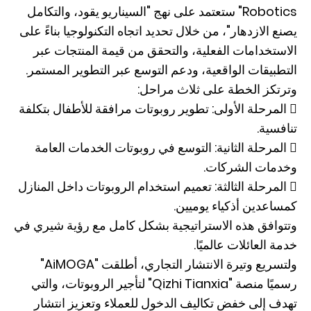
Robotics" ستعتمد على نهج "السيناريو يقود، والتكامل
يصنع الازدهار"، من خلال تحديد اتجاه التكنولوجيا بناءً على
الاستخدامات الفعلية، والتحقق من قيمة المنتجات عبر
التطبيقات الواقعية، ودعم التوسع عبر التطوير المستمر.
وترتكز الخطة على ثلاث مراحل:
 المرحلة الأولى: تطوير روبوتات مرافقة للأطفال بتكلفة
تنافسية.
 المرحلة الثانية: التوسع في روبوتات الخدمات العامة
وخدمات الشركات.
 المرحلة الثالثة: تعميم استخدام الروبوتات داخل المنازل
كمساعدين أذكياء يوميين.
وتتوافق هذه الاستراتيجية بشكل كامل مع رؤية شيري في
خدمة العائلات عالميًا.
ولتسريع وتيرة الانتشار التجاري، أطلقت "AiMOGA"
رسميًا منصة "Qizhi Tianxia" لتأجير الروبوتات، والتي
تهدف إلى خفض تكاليف الدخول للعملاء وتعزيز انتشار