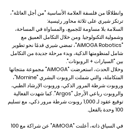
وانطلاقًا من فلسفة العلامة الأساسية "من أجل العائلة"،
ترتكز شيري على ثلاثة محاور رئيسية:
السلامة بلا مساومة للجميع، والمساواة في المساحة،
وشمولية التكنولوجيا. ومن خلال التكامل العميق مع
"AiMOGA Robotics"، تمضي شيري قدمًا نحو تطوير
شامل لمنظومتها الذكية، وبدء مرحلة جديدة من التكامل
بين "السيارات + الروبوتات".
وخلال الحدث، استعرضت "AiMOGA" مجموعة منتجاتها
المتكاملة، والتي شملت الروبوت البشري "Mornine"،
وروبوت شرطة المرور الذكي، وروبوت الإرشاد الطبي،
والروبوت رباعي الأرجل "Argos". كما شهدت الفعالية
توقيع عقود لـ 1,000 روبوت شرطة مرور ذكي، مع تسليم
100 وحدة بالفعل.
في السياق ذاته، أعلنت "AiMOGA" عن شراكة مع 100