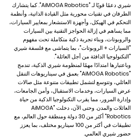
شيري دعمًا قويًا لـ "AiMOGA Robotics". كما يتشارك
الطرفان في تقنيات محورية مثل القيادة الذاتية، وأنظمة
التحكم في الهيكل، وأجهزة الاستشعار بمعايير السيارات،
مما يساهم في إزالة الحواجز التقنية بين السيارات
والروبوتات، وبناء تجربة ذكية متكاملة تحت مفهوم
"السيارات + الروبوتات"، بما يتماشى مع فلسفة شيري
"التكنولوجيا الدافئة من أجل العائلة".
وباعتبارها امتدادًا مهمًا لمنظومة شيري الذكية، تندمج
"AiMOGA Robotics" بعمق في سيناريوهات التنقل
العائلي، وتتوسع لتشمل تطبيقات متنوعة مثل صالات
عرض السيارات، وخدمات الاستقبال، وأمن الجامعات،
وإدارة المرور، مما يقرب التكنولوجيا الذكية من حياة
العائلات والمدن. وحتى الآن، دخلت "AiMOGA
Robotics" أكثر من 30 دولة ومنطقة حول العالم، مع
تطبيقات في أكثر من 100 سيناريو مختلف، بما يعزز
حضور شيري العالمي.