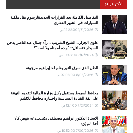
الأكثر قراءة
التفاصيل الكاملة بعد القرارات الجديدةلرسوم نقل ملكية
السيارات في الشهر العقاري
1/31/2026 12:22:00 ص
علوى الجزار....الشيخ الشريب ... رآه جمال عبدالناصر يدخن
السيجار فتساءل:- "و ده أممناه ولا لسه"؟
7/17/2024 10:46:00 ص
الظل الذي سرق النور بقلم ا.د إبراهيم مرجونة
8/05/2026 07:03:00 م
محافظ أسيوط يستقبل وكيل وزارة المالية لتقديم التهنئة
على ثقة القيادة السياسية واختياره محافظًا للاقليم
7/21/2024 12:11:00 ص
الاستاذ الدكتور ابراهيم مصطفى يكتب...دعه ينهض كأن
أحدًا لم يَرَه
7/30/2026 10:52:00 ص