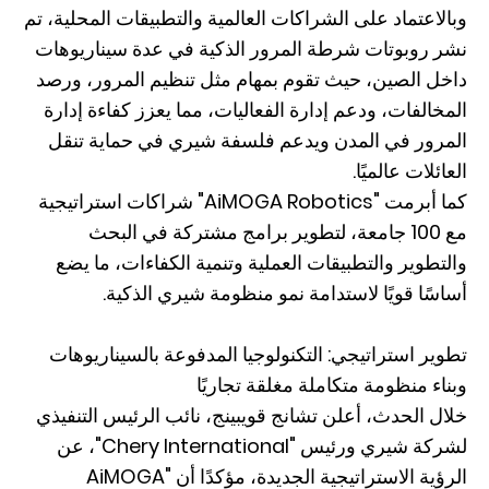
وبالاعتماد على الشراكات العالمية والتطبيقات المحلية، تم
نشر روبوتات شرطة المرور الذكية في عدة سيناريوهات
داخل الصين، حيث تقوم بمهام مثل تنظيم المرور، ورصد
المخالفات، ودعم إدارة الفعاليات، مما يعزز كفاءة إدارة
المرور في المدن ويدعم فلسفة شيري في حماية تنقل
العائلات عالميًا.
كما أبرمت "AiMOGA Robotics" شراكات استراتيجية
مع 100 جامعة، لتطوير برامج مشتركة في البحث
والتطوير والتطبيقات العملية وتنمية الكفاءات، ما يضع
أساسًا قويًا لاستدامة نمو منظومة شيري الذكية.
تطوير استراتيجي: التكنولوجيا المدفوعة بالسيناريوهات
وبناء منظومة متكاملة مغلقة تجاريًا
خلال الحدث، أعلن تشانج قويبينج، نائب الرئيس التنفيذي
لشركة شيري ورئيس "Chery International"، عن
الرؤية الاستراتيجية الجديدة، مؤكدًا أن "AiMOGA