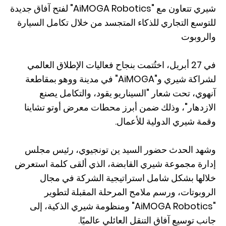
شيري تتعاون مع "AiMOGA Robotics" لفتح آفاق جديدة
للتوسع التجاري للذكاء المتجسد من خلال تكامل السيارة
والروبوت
في 27 أبريل، اختُتمت بنجاح فعاليات الإطلاق العالمي
لشراكة شيري و"AiMOGA" في مدينة ووهو بمقاطعة
آنهوي، تحت شعار "السيناريو يقود، والتكامل يصنع
الازدهار"، وذلك ضمن أبرز محطات معرض أوتو تشاينا
وقمة شيري الدولية للأعمال.
وشهد الحدث حضور السيد ين تونجيوي، رئيس مجلس
إدارة مجموعة شيري القابضة، الذي ألقى كلمة استعرض
خلالها بشكل شامل استراتيجية الشركة في مجال
الروبوتات، ورسم ملامح المرحلة المقبلة لتطوير
"AiMOGA Robotics" ومنظومة شيري الذكية، إلى
جانب توسيع آفاق التنقل العائلي عالميًا.